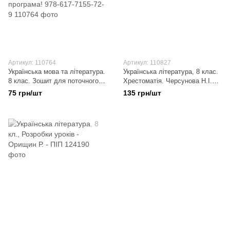
Артикул: 110764
Артикул: 110827
Українська мова та література.
Українська література, 8 клас.
8 клас. Зошит для поточного
Хрестоматія. Черсунова Н.І.
та тематичного оцінювання.
Нова програма! 978-966-9250-
75 грн/шт
135 грн/шт
Черсунова Н.І. Нова програма!
04-9
978-617-7155-72-9