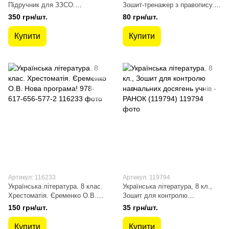
Підручник для ЗЗСО.
Зошит-тренажер з правопису.
Слоньовська О.В. 978-966-945-
Заболотний В.В.
350 грн/шт.
80 грн/шт.
274-0
9789661786812
Купити
Купити
Артикул: 116233
Артикул: 119794
Українська література. 8 клас.
Українська література, 8 кл.,
Хрестоматія. Єременко О.В.
Зошит для контролю
Нова програма! 978-617-656-
навчальних досягень учнів -
150 грн/шт.
35 грн/шт.
577-2
РАНОК (119794)
Купити
Купити