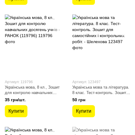
Артикул: 119796
Артикул: 123497
Українська мова, 8 кл., Зошит
Українська мова та література.
для контролю навчальних
8 клас. Тест-контроль. Зошит
досягень учнів - РАНОК
для самостійних і контрольних
35 грн/шт.
50 грн
(119796)
робіт. - Шелехова
Купити
Купити