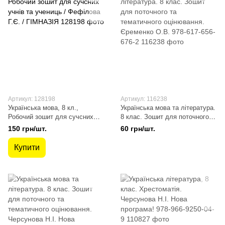
Артикул: 128198
Артикул: 116238
Українська мова, 8 кл.,
Українська мова та література.
Робочий зошит для сучсних
8 клас. Зошит для поточного
учнів та учениць / Фефілова
та тематичного оцінювання.
150 грн/шт.
60 грн/шт.
Г.Є. / ГІМНАЗІЯ
Єременко О.В. 978-617-656-
676-2
Купити