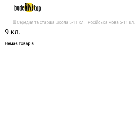
🟩Середня та старша школа 5-11 кл.
Російська мова 5-11 кл.
9 кл.
Немає товарів