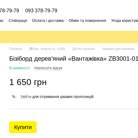
78-79-79
093 378-79-79
ас
Співпраця
Оплата і доставка
Обмін та повернення
Угода користув
Головна
🟪Ігри, творчість, хоббі
Дитячі іграшки
Іграшки для малюків
Бізіборд дерев’яний «Вантажівка» ZB3001-0
В наявності
Написати відгук
1 650 грн
Увійти
для отримання цікавих пропозицій
%
Купити