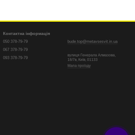
Контактна інформація
050 378-79-79
bude.top@metavsesvit.in.ua
067 378-79-79
вулиця Генерала Алмазова,
093 378-79-79
18/7в, Київ, 01133
Мапа проїзду