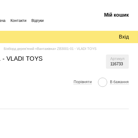
Мій кошик
ача
Контакти
Відгуки
Вхід
Бізіборд дерев’яний «Вантажівка» ZB3001-01 - VLADI TOYS
1 - VLADI TOYS
Артикул
116733
Порівняти
В бажання