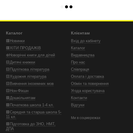
Каталог
Клієнтам
🟥Новинки
Вхід до кабінету
🟥ХІТИ ПРОДАЖІВ
Каталог
❄️Новорічні книги для дітей
Видавництва
🟨Дитячі книжки
Про нас
🟨Підліткова література
Співпраця
🟨Художня література
Оплата і доставка
🟨Вивчення іноземних мов
Обмін та повернення
🟨Нон-Фікшн
Угода користувача
🟩Дошкільнятам
Контакти
🟩Початкова школа 1-4 кл.
Відгуки
🟩Середня та старша школа 5-
11 кл.
Ми в соцмережах
🟩Підготовка до ЗНО, НМТ,
ДПА