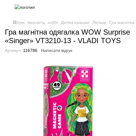
🟪Ігри, творчість, хоббі
Дитячі іграшки
Ляльки
Гра магнітна
Гра магнітна одягалка WOW Surprise
«Singer» VT3210-13 - VLADI TOYS
Артикул:
116786
Написати відгук