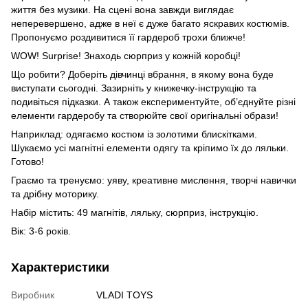
життя без музики. На сцені вона завжди виглядає
неперевершено, адже в неї є дуже багато яскравих костюмів.
Пропонуємо роздивитися її гардероб трохи ближче!
WOW! Surprise! Знаходь сюрприз у кожній коробці!
Що робити? Доберіть дівчинці вбрання, в якому вона буде
виступати сьогодні. Зазирніть у книжечку-інструкцію та
подивіться підказки. А також експериментуйте, об’єднуйте різні
елементи гардеробу та створюйте свої оригінальні образи!
Наприклад: одягаємо костюм із золотими блискітками.
Шукаємо усі магнітні елементи одягу та кріпимо їх до ляльки.
Готово!
Граємо та тренуємо: уяву, креативне мислення, творчі навички
та дрібну моторику.
Набір містить: 49 магнітів, ляльку, сюрприз, інструкцію.
Вік: 3-6 років.
Характеристики
Виробник
VLADI TOYS