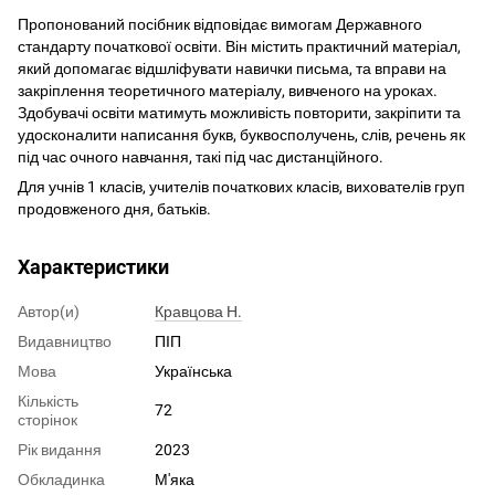
Пропонований посібник відповідає вимогам Державного
стандарту початкової освіти. Він містить практичний матеріал,
який допомагає відшліфувати навички письма, та вправи на
закріплення теоретичного матеріалу, вивченого на уроках.
Здобувачі освіти матимуть можливість повторити, закріпити та
удосконалити написання букв, буквосполучень, слів, речень як
під час очного навчання, такі під час дистанційного.
Для учнів 1 класів, учителів початкових класів, вихователів груп
продовженого дня, батьків.
Характеристики
Автор(и)
Кравцова Н.
Видавництво
ПІП
Мова
Українська
Кількість
72
сторінок
Рік видання
2023
Обкладинка
М'яка