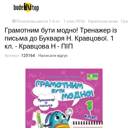
🟩Початкова школа 1-4 кл.
1 клас НУШ
Українська мова
Гра
Грамотним бути модно! Тренажер із
письма до Букваря Н. Кравцової. 1
кл. - Кравцова Н - ПІП
Артикул:
125164
Написати відгук