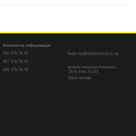
Контактна інформація
050 378-79-79
bude.top@metavsesvit.in.ua
067 378-79-79
вулиця Генерала Алмазова,
093 378-79-79
18/7в, Київ, 01133
Мапа проїзду