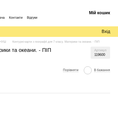
Мій кошик
ача
Контакти
Відгуки
Вхід
. НУШ
Контурні карти з географії для 7 класу. Материки та океани. - ПІП
рики та океани. - ПІП
Артикул
119600
Порівняти
В бажання