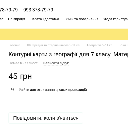
78-79-79
093 378-79-79
ас
Співпраця
Оплата і доставка
Обмін та повернення
Угода користув
Головна
🟩Середня та старша школа 5-11 кл.
Географія 5-11 кл.
7 кл
Контурні карти з географії для 7 класу. Мате
Немає в наявності
Написати відгук
45 грн
Увійти
для отримання цікавих пропозицій
%
Повідомити, коли з'явиться