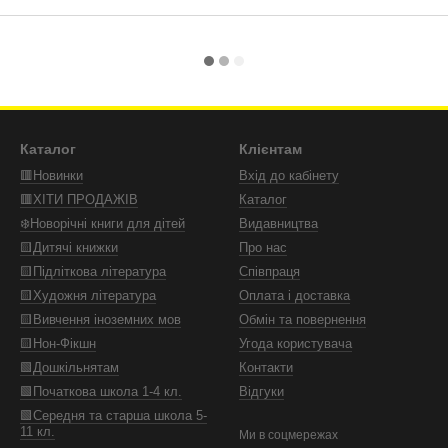
Каталог
Клієнтам
🟥Новинки
Вхід до кабінету
🟥ХІТИ ПРОДАЖІВ
Каталог
❄️Новорічні книги для дітей
Видавництва
🟨Дитячі книжки
Про нас
🟨Підліткова література
Співпраця
🟨Художня література
Оплата і доставка
🟨Вивчення іноземних мов
Обмін та повернення
🟨Нон-Фікшн
Угода користувача
🟩Дошкільнятам
Контакти
🟩Початкова школа 1-4 кл.
Відгуки
🟩Середня та старша школа 5-
11 кл.
Ми в соцмережах