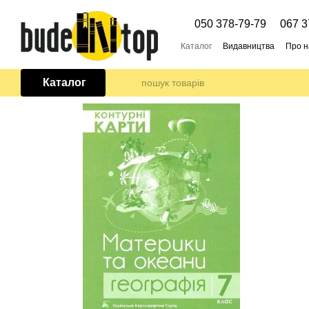
Перейти до основного контенту
050 378-79-79
067 3
Каталог
Видавництва
Про н
Каталог