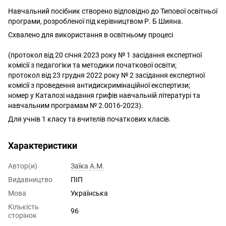
Навчальний посібник створено відповідно до Типової освітньої
програми, розробленої під керівництвом Р. Б Шияна.
Схвалено для використання в освітньому процесі
(протокол від 20 січня 2023 року № 1 засідання експертної
комісії з педагогіки та методики початкової освіти;
протокол від 23 грудня 2022 року № 2 засідання експертної
комісії з проведення антидискримінаційної експертизи;
номер у Каталозі надання грифів навчальній літературі та
навчальним програмам № 2.0016-2023).
Для учнів 1 класу та вчителів початкових класів.
Характеристики
Автор(и)
Заїка А.М.
Видавництво
ПІП
Мова
Українська
Кількість
96
сторінок