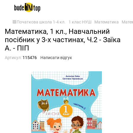
🟩Початкова школа 1-4 кл.
1 клас НУШ
Математика
Матем
Математика, 1 кл., Навчальний
посібник у 3-х частинах, Ч.2 - Заїка
А. - ПІП
Артикул:
115476
Написати відгук