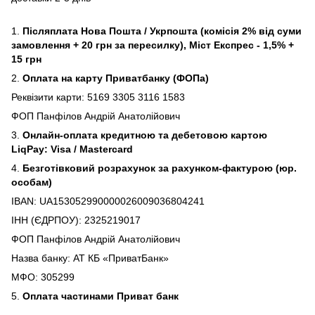
1.
Післяплата Нова Пошта / Укрпошта (комісія 2% від суми
замовлення + 20 грн за пересилку), Міст Експрес - 1,5% +
15 грн
2.
Оплата на карту Приватбанку (ФОПа)
Реквізити карти: 5169 3305 3116 1583
ФОП Панфілов Андрій Анатолійович
3.
Онлайн-оплата кредитною та дебетовою картою
LiqPay: Visa / Mastercard
4.
Безготівковий розрахунок за рахунком-фактурою (юр.
особам)
IBAN: UA153052990000026009036804241
ІНН (ЄДРПОУ): 2325219017
ФОП Панфілов Андрій Анатолійович
Назва банку: АТ КБ «ПриватБанк»
МФО: 305299
5.
Оплата частинами Приват банк