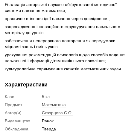
Реалізація авторської науково обґрунтованої методичної
системи навчання математики;
практичне втілення ідеї навчання через дослідження;
запровадження інноваційного структурування навчального
матеріалу до уроків;
забезпечення неперервного повторення як передумови
міцності знань і вмінь учнів;
урахування рекомендацій психологів щодо способів подання
навчальної інформації дітям нинішнього покоління;
культурологічне спрямування сюжетів математичних задач.
Характеристики
Клас
5 кл.
Предмет
Математика
Автор(и)
Скворцова С.О.
Видавництво
Ранок
Обкладинка
Тверда