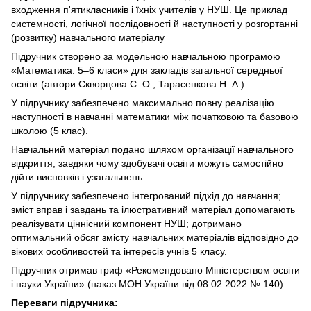
входження п'ятикласників і їхніх учителів у НУШ. Це приклад
системності, логічної послідовності й наступності у розгортанні
(розвитку) навчального матеріалу
Підручник створено за модельною навчальною програмою
«Математика. 5–6 класи» для закладів загальної середньої
освіти (автори Скворцова С. О., Тарасенкова Н. А.)
У підручнику забезпечено максимально повну реалізацію
наступності в навчанні математики між початковою та базовою
школою (5 клас).
Навчальний матеріал подано шляхом організації навчального
відкриття, завдяки чому здобувачі освіти можуть самостійно
дійти висновків і узагальнень.
У підручнику забезпечено інтегрований підхід до навчання;
зміст вправ і завдань та ілюстративний матеріал допомагають
реалізувати ціннісний компонент НУШ; дотримано
оптимальний обсяг змісту навчальних матеріалів відповідно до
вікових особливостей та інтересів учнів 5 класу.
Підручник отримав гриф «Рекомендовано Міністерством освіти
і науки України» (наказ МОН України від 08.02.2022 № 140)
Переваги підручника: