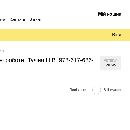
Мій кошик
ача
Контакти
Відгуки
Вхід
7-9
і роботи. Тучіна Н.В. 978-617-686-
Артикул
120745
Порівняти
В бажання