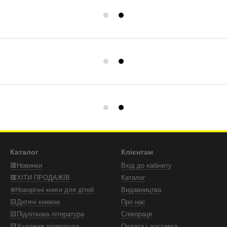
Каталог
Клієнтам
🟥Новинки
Вхід до кабінету
🟥ХІТИ ПРОДАЖІВ
Каталог
❄️Новорічні книги для дітей
Видавництва
🟨Дитячі книжки
Про нас
🟨Підліткова література
Співпраця
🟨Художня література
Оплата і доставка