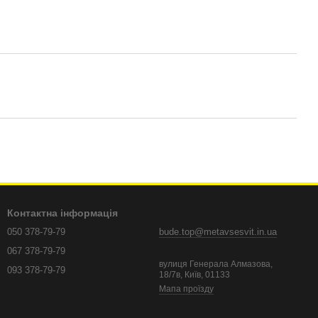
Контактна інформація
050 378-79-79
bude.top@metavsesvit.in.ua
067 378-79-79
вулиця Генерала Алмазова,
093 378-79-79
18/7в, Київ, 01133
Мапа проїзду