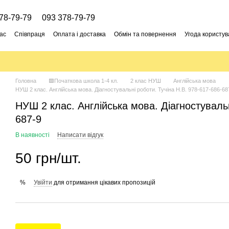
78-79-79
093 378-79-79
ас
Співпраця
Оплата і доставка
Обмін та повернення
Угода користув
Головна
🟩Початкова школа 1-4 кл.
2 клас НУШ
Англійська мова
НУШ 2 клас. Англійська мова. Діагностувальні роботи. Тучіна Н.В. 978-617-686-68
НУШ 2 клас. Англійська мова. Діагностувальн
687-9
В наявності
Написати відгук
50 грн/шт.
Увійти
для отримання цікавих пропозицій
%