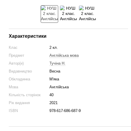
Характеристики
Клас
2 кл.
Предмет
Англійська мова
Автор(и)
Тучіна Н.
Видавництво
Весна
Обкладинка
М'яка
Мова
Англійська
Кількість сторінок
40
Рік видання
2021
ISBN
978-617-686-687-9