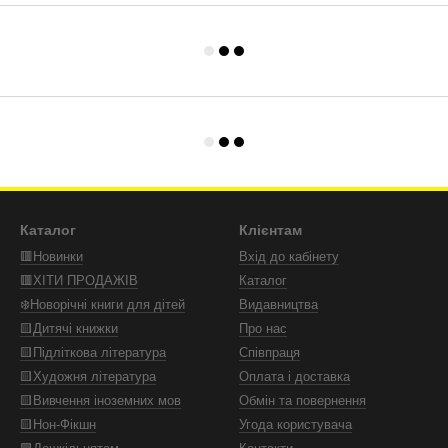
Каталог
Клієнтам
🟥Новинки
Вхід до кабінету
🟥ХІТИ ПРОДАЖІВ
Каталог
❄️Новорічні книги для дітей
Видавництва
🟨Дитячі книжки
Про нас
🟨Підліткова література
Співпраця
🟨Художня література
Оплата і доставка
🟨Вивчення іноземних мов
Обмін та повернення
🟨Нон-Фікшн
Угода користувача