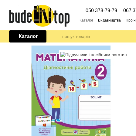
Перейти до основного контенту
050 378-79-79
067 3
Каталог
Видавництва
Про н
Каталог