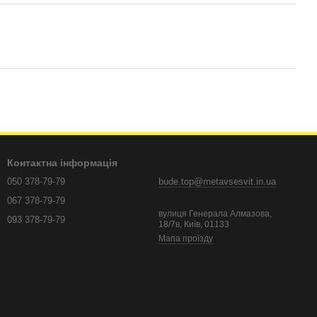
Контактна інформація
050 378-79-79
bude.top@metavsesvit.in.ua
067 378-79-79
вулиця Генерала Алмазова,
093 378-79-79
18/7в, Київ, 01133
Мапа проїзду