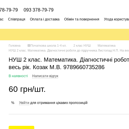
78-79-79
093 378-79-79
ас
Співпраця
Оплата і доставка
Обмін та повернення
Угода користув
Головна
🟩Початкова школа 1-4 кл.
2 клас НУШ
Математика
НУШ 2 клас. Математика. Діагностичні роботи до підручника Листопад Н.П. На вес
НУШ 2 клас. Математика. Діагностичні робот
весь рік. Козак М.В. 9789660735286
В наявності
Написати відгук
60 грн/шт.
Увійти
для отримання цікавих пропозицій
%