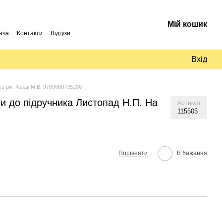
Мій кошик
ача
Контакти
Відгуки
Вхід
ь рік. Козак М.В. 9789660735286
и до підручника Листопад Н.П. На
Артикул
115505
Порівняти
В бажання