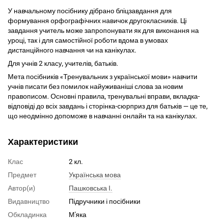
У навчальному посібнику дібрано бліцзавдання для
формування орфографічних навичок другокласників. Ці
завдання учитель може запропонувати як для виконання на
уроці, так і для самостійної роботи вдома в умовах
дистанційного навчання чи на канікулах.
Для учнів 2 класу, учителів, батьків.
Мета посібників «Тренувальник з української мови» навчити
учнів писати без помилок найуживаніші слова за новим
правописом. Основні правила, тренувальні вправи, вкладка-
відповіді до всіх завдань і сторінка-сюрприз для батьків — це те,
що неодмінно допоможе в навчанні онлайн та на канікулах.
Характеристики
Клас
2 кл.
Предмет
Українська мова
Автор(и)
Пашковська І.
Видавництво
Підручники і посібники
Обкладинка
М'яка