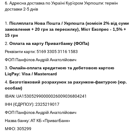
6. Адресна доставка по Україні Кур'єром Укрпошти: термін
доставки 2-5 днів
1.
Післяплата Нова Пошта / Укрпошта (комісія 2% від суми
замовлення + 20 грн за пересилку), Міст Експрес - 1,5% +
15 грн
2.
Оплата на карту Приватбанку (ФОПа)
Реквізити карти: 5169 3305 3116 1583
ФОП Панфілов Андрій Анатолійович
3.
Онлайн-оплата кредитною та дебетовою картою
LiqPay: Visa / Mastercard
4.
Безготівковий розрахунок за рахунком-фактурою (юр.
особам)
IBAN: UA153052990000026009036804241
ІНН (ЄДРПОУ): 2325219017
ФОП Панфілов Андрій Анатолійович
Назва банку: АТ КБ «ПриватБанк»
МФО: 305299