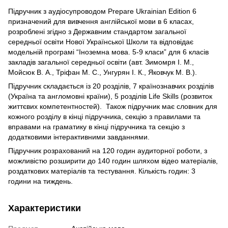
Підручник з аудіосупроводом Prepare Ukrainian Edition 6
призначений для вивчення англійської мови в 6 класах,
розроблені згідно з Державним стандартом загальної
середньої освіти Нової Української Школи та відповідає
модельній програмі “Іноземна мова. 5-9 класи” для 6 класів
закладів загальної середньої освіти (авт. Зимомря І. М.,
Мойсюк В. А., Тріфан М. С., Унгурян І. К., Яковчук М. В.).
Підручник складається із 20 розділів, 7 країнознавчих розділів
(Україна та англомовні країни), 5 розділів Life Skills (розвиток
життєвих компетентностей). Також підручник має словник для
кожного розділу в кінці підручника, секцію з правилами та
вправами на граматику в кінці підручника та секцію з
додатковими інтерактивними завданнями.
Підручник розрахований на 120 годин аудиторної роботи, з
можливістю розширити до 140 годин шляхом відео матеріалів,
роздаткових матеріалів та тестування. Кількість годин: 3
години на тиждень.
Характеристики