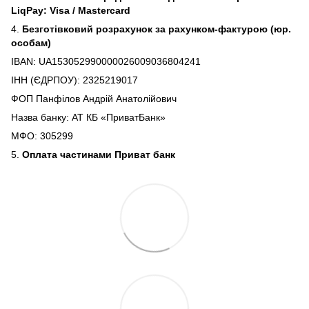
LiqPay: Visa / Mastercard
4.
Безготівковий розрахунок за рахунком-фактурою (юр.
особам)
IBAN: UA153052990000026009036804241
ІНН (ЄДРПОУ): 2325219017
ФОП Панфілов Андрій Анатолійович
Назва банку: АТ КБ «ПриватБанк»
МФО: 305299
5.
Оплата частинами Приват банк