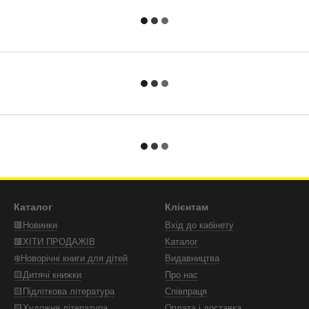
Каталог
Клієнтам
🟥Новинки
Вхід до кабінету
🟥ХІТИ ПРОДАЖІВ
Каталог
❄️Новорічні книги для дітей
Видавництва
🟨Дитячі книжки
Про нас
🟨Підліткова література
Співпраця
🟨Художня література
Оплата і доставка