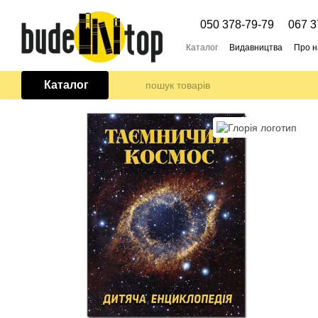
Перейти до основного контенту
050 378-79-79
067 3
Каталог
Видавництва
Про н
Каталог