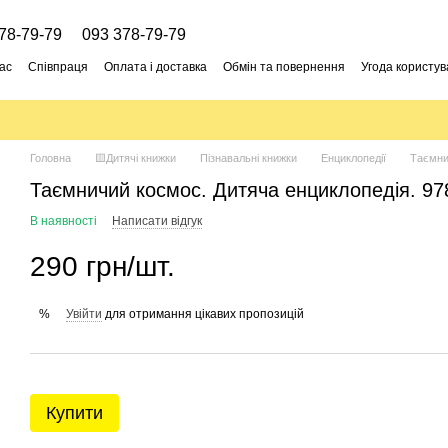
78-79-79
093 378-79-79
ас
Співпраця
Оплата і доставка
Обмін та повернення
Угода користув
Головна
🟨Дитячі книжки
Пізнавальні книжки
Енциклопедії
Таємни
Таємничий космос. Дитяча енциклопедія. 9
В наявності
Написати відгук
290 грн/шт.
Увійти
для отримання цікавих пропозицій
%
Купити