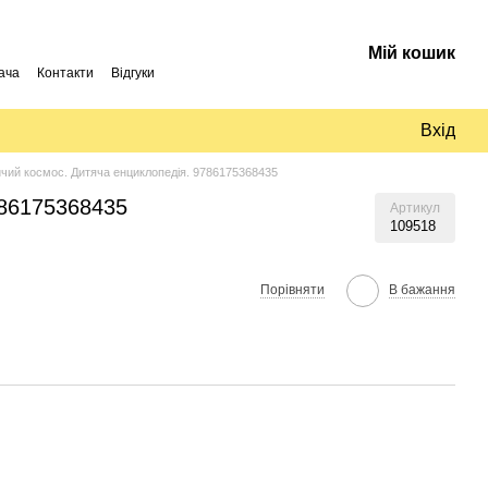
Мій кошик
ача
Контакти
Відгуки
Вхід
чий космос. Дитяча енциклопедія. 9786175368435
786175368435
Артикул
109518
Порівняти
В бажання