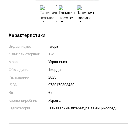
Характеристики
Видавництво
Глорія
Кількість сторінок
128
Мова
Українська
Обкладинка
Тверда
Рік видання
2023
ISBN
9786175368435
Вік
6+
Країна виробник
Україна
Підкатегорія
Пізнавальна література та енциклопедії