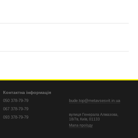
Контактна інформація
050 378-79-79
bude.top@metavsesvit.in.ua
067 378-79-79
вулиця Генерала Алмазова,
093 378-79-79
18/7в, Київ, 01133
Мапа проїзду