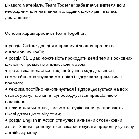
цікавого матеріалу.
Team Together
забезпечує вчителя всім
необхідним для навчання молодших школярів і в класі, і
дистанційно.
Основні характеристики
Team Together
:
● розділ Culture дає дітям практичні знання про життя
англомовних країн;
● розділ CLIL дає можливість проходити деякі теми з основних
шкільних предметів англійською мовою;
● граматика подається так, щоб учні в ході діяльності
самостійно аналізували матеріал і відкривали граматичні
правила;
● лексика постійно накопичується і відпрацьовується на всіх
етапах уроку, навчання супроводжується привабливою
наочністю;
● тексти для читання, письма та аудіювання розкривають
цікаві дітям цього віку теми;
● розділ English in Action стимулює активний словниковий
запас. Учням пропонується використовувати природну сучасну
англійську мову.