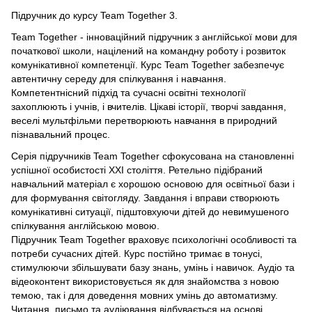
Підручник до курсу Team Together 3.
Team Together
- інноваційний підручник з англійської мови для
початкової школи, націлений на командну роботу і розвиток
комунікативної компетенції. Курс
Team Together
забезпечує
автентичну середу для спілкування і навчання.
Компетентнісний підхід та сучасні освітні технології
захоплюють і учнів, і вчителів. Цікаві історії, творчі завдання,
веселі мультфільми перетворюють навчання в природний
пізнавальний процес.
Серія підручників
Team Together
сфокусована на становленні
успішної особистості XXI століття. Ретельно підібраний
навчальний матеріал є хорошою основою для освітньої бази і
для формування світогляду. Завдання і вправи створюють
комунікативні ситуації, підштовхуючи дітей до невимушеного
спілкування англійською мовою.
Підручник
Team Together
враховує психологічні особливості та
потреби сучасних дітей. Курс постійно тримає в тонусі,
стимулюючи збільшувати базу знань, умінь і навичок. Аудіо та
відеоконтент використовується як для знайомства з новою
темою, так і для доведення мовних умінь до автоматизму.
Читання, письмо та аудіювання відбувається на основі