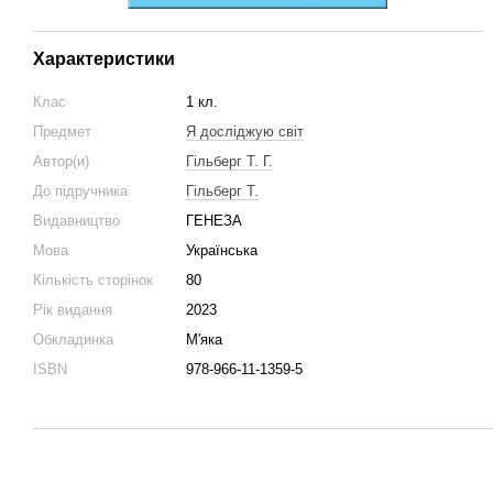
Характеристики
Клас
1 кл.
Предмет
Я досліджую світ
Автор(и)
Гільберг Т. Г.
До підручника
Гільберг Т.
Видавництво
ГЕНЕЗА
Мова
Українська
Кількість сторінок
80
Рік видання
2023
Обкладинка
М'яка
ISBN
978-966-11-1359-5