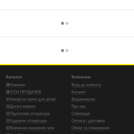
Каталог
Клієнтам
🟥Новинки
Вхід до кабінету
🟥ХІТИ ПРОДАЖІВ
Каталог
❄️Новорічні книги для дітей
Видавництва
🟨Дитячі книжки
Про нас
🟨Підліткова література
Співпраця
🟨Художня література
Оплата і доставка
🟨Вивчення іноземних мов
Обмін та повернення