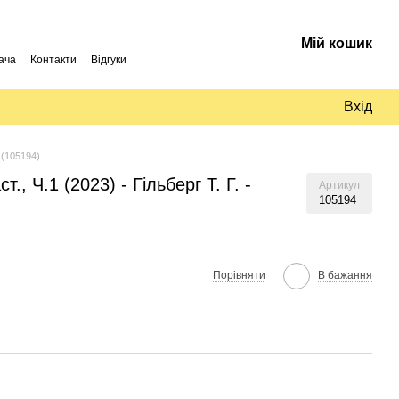
Мій кошик
ача
Контакти
Відгуки
Вхід
а (105194)
., Ч.1 (2023) - Гільберг Т. Г. -
Артикул
105194
Порівняти
В бажання