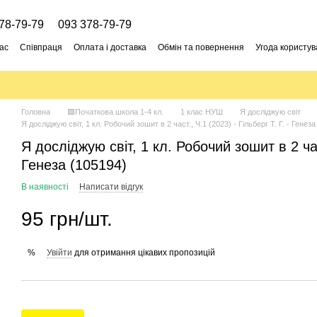
78-79-79
093 378-79-79
ас
Співпраця
Оплата і доставка
Обмін та повернення
Угода користув
Головна
🟩Початкова школа 1-4 кл.
1 клас НУШ
Я досліджую світ
Я досліджую світ, 1 кл. Робочий зошит в 2 част., Ч.1 (2023) - Гільберг Т. Г. - Генез
Я досліджую світ, 1 кл. Робочий зошит в 2 част
Генеза (105194)
В наявності
Написати відгук
95 грн/шт.
Увійти
для отримання цікавих пропозицій
%