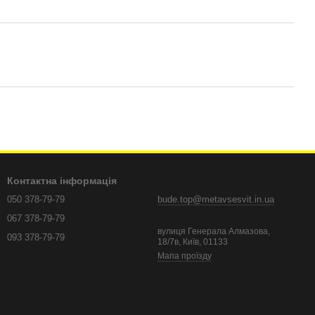
Контактна інформація
050 378-79-79
bude.top@metavsesvit.in.ua
067 378-79-79
вулиця Генерала Алмазова,
093 378-79-79
18/7в, Київ, 01133
Мапа проїзду