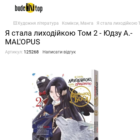
🟨Художня література
Комікси, Манга
Я стала лиходійкою Т
Я стала лиходійкою Том 2 - Юдзу А.-
MAL'OPUS
Артикул:
125268
Написати відгук