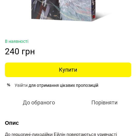
В наявності
240 грн
Купити
Увійти
для отримання цікавих пропозицій
%
До обраного
Порівняти
Опис
До герцогині-лиходійки Ейлін повертаються уривчасті