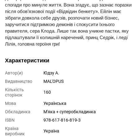
спогади про минуле життя. Вона згадує, що зазнає поразки
після обов’язкової події «Відвідин бенкету». Ейлін має
зібрати довкола себе друзів, розпочати новий бізнес,
заручитися підтримкою демонів і спокусити їхнього
правителя, сера Клода. Лише так вона уникне пастки, яку
підлаштували її колишній наречений, принц Седрік, і леді
Лілія, головна героїня гри!
Характеристики
Автор(и)
Юдзу А.
Видавництво
MAL'OPUS
Кількість
160
сторінок
Мова
Українська
Обкладинка
М'яка + суперобкладинка
ISBN
978-617-816-819-3
Країна
Україна
виробник