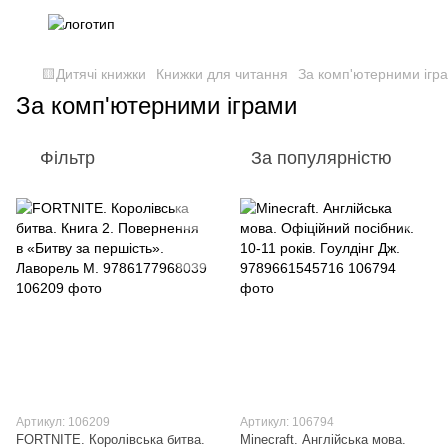
🟨Дитячі книжки
Книжки для читання
За комп'ютерними ігр
За комп'ютерними іграми
Фільтр
За популярністю
Артикул: 106209
Артикул: 106794
FORTNITE. Королівська битва.
Minecraft. Англійська мова.