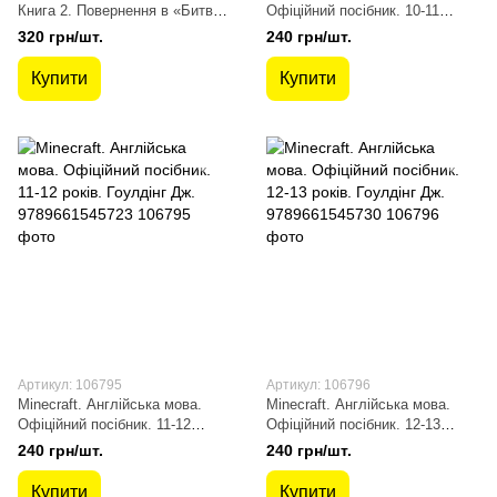
Книга 2. Повернення в «Битву
Офіційний посібник. 10-11
за першість». Лаворель М.
років. Гоулдінг Дж.
320 грн/шт.
240 грн/шт.
9786177968039
9789661545716
Купити
Купити
Артикул: 106795
Артикул: 106796
Minecraft. Англійська мова.
Minecraft. Англійська мова.
Офіційний посібник. 11-12
Офіційний посібник. 12-13
років. Гоулдінг Дж.
років. Гоулдінг Дж.
240 грн/шт.
240 грн/шт.
9789661545723
9789661545730
Купити
Купити