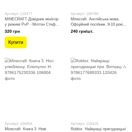
Артикул: 120477
Артикул: 106798
MINECRAFT Довідник мініігор
Minecraft. Англійська мова.
у режимі PvP - Мілтон Стефані
Офіційний посібник. 9-10 років.
- АРТБУКС (120477)
Гоулдінг Дж. 9789661545686
320 грн
240 грн/шт.
Купити
Артикул: 106804
Артикул: 120426
Minecraft. Книга 3. Нові
Roblox. Найкращі пригодницькі