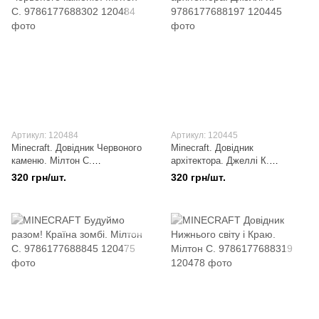
Артикул: 120484
Артикул: 120445
Minecraft. Довідник Червоного
Minecraft. Довідник
каменю. Мілтон С.
архітектора. Джеллі К.
9786177688302
9786177688197
320 грн/шт.
320 грн/шт.