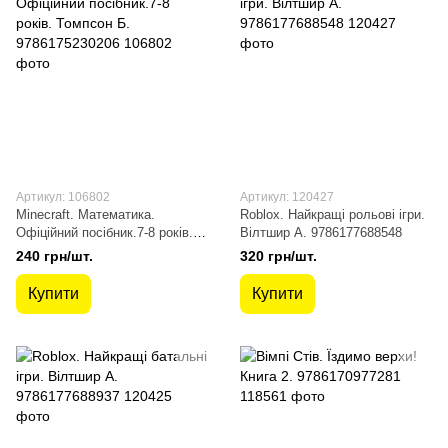
Артикул: 106802
Артикул: 120427
Minecraft. Математика.
Roblox. Найкращі рольові ігри.
Офіційний посібник.7-8 років.
Вілтшир А. 9786177688548
Томпсон Б. 9786175230206
240 грн/шт.
320 грн/шт.
Купити
Купити