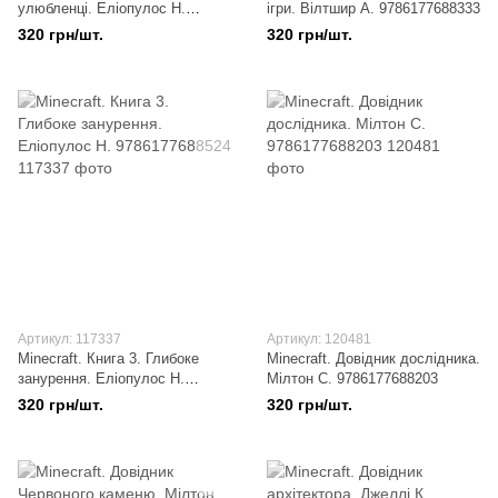
улюбленці. Еліопулос Н.
ігри. Вілтшир А. 9786177688333
9786175230336
320 грн/шт.
320 грн/шт.
Артикул: 117337
Артикул: 120481
Minecraft. Книга 3. Глибоке
Minecraft. Довідник дослідника.
занурення. Еліопулос Н.
Мілтон С. 9786177688203
9786177688524
320 грн/шт.
320 грн/шт.