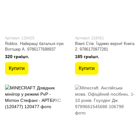
Артикул: 120425
Артикул: 118561
Roblox. Найкращі батальні ігри.
Вімпі Стів. Їздимо верхи! Книга
Вілтшир А. 9786177688937
2. 9786170977281
320 грн/шт.
185 грн/шт.
Купити
Купити