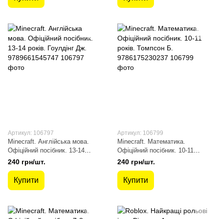
Артикул: 106797
Артикул: 106799
Minecraft. Англійська мова.
Minecraft. Математика.
Офіційний посібник. 13-14
Офіційний посібник. 10-11
років. Гоулдінг Дж.
років. Томпсон Б.
240 грн/шт.
240 грн/шт.
9789661545747
9786175230237
Купити
Купити