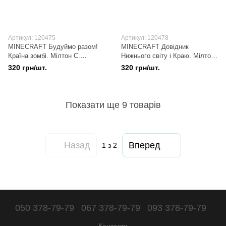
Артикул: 120475
Артикул: 120478
MINECRAFT Будуймо разом!
MINECRAFT Довідник
Країна зомбі. Мілтон С.
Нижнього світу і Краю. Мілтон
9786177688845
С. 9786177688319
320 грн/шт.
320 грн/шт.
Показати ще 9 товарів
Назад
Вперед
1
з 2
050 378-79-79
067 378-79-79
093 378-79-79