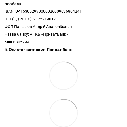
особам)
IBAN: UA153052990000026009036804241
ІНН (ЄДРПОУ): 2325219017
ФОП Панфілов Андрій Анатолійович
Назва банку: АТ КБ «ПриватБанк»
МФО: 305299
5.
Оплата частинами Приват банк