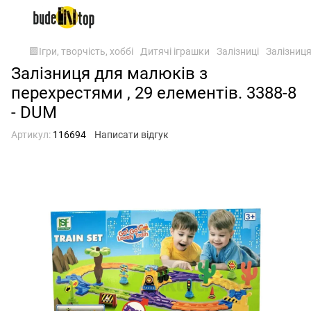
🟪Ігри, творчість, хоббі
Дитячі іграшки
Залізниці
Залізниця
Залізниця для малюків з
перехрестями , 29 елементів. 3388-8
- DUM
Артикул:
116694
Написати відгук