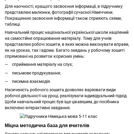
Для наочності, кращого засвоєння інформації, в підручнику
представлені малюнки, фотографії сучасної Німеччини.
Покращенню засвоєння інформації також сприяють схеми,
таблиці.
Навчальний процес національної української школи націлений
на самостійне опрацювання матеріалу. Тому для учнів
представлені робочі зошити, в яких можна виконувати вправи,
як на уроках, так і вдома. Багато завдань у робочому зошиті
спрямовані на розвиток корисних умінь:
сприймання матеріалу на слух;
письмове продукування;
писемна взаємодія.
Насиченість робочого зошита дозволяє варіювати види
робочої діяльності на уроці, реалізувати індивідуальний підхід.
Щоби навчальний процес був іще цікавішим, до посібника
включено інтерактивні завдання.
Міцна методична база для вчителів
Основу навчальної програми для вчителів складають