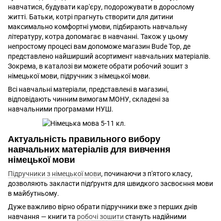
навчатися, будувати кар'єру, подорожувати в дорослому
житті. Батьки, котрі прагнуть створити для дитини
максимально комфортні умови, підбирають навчальну
літературу, котра допомагає в навчанні. Також у цьому
непростому процесі вам допоможе магазин Bude Top, де
представлено найширший асортимент навчальних матеріалів.
Зокрема, в каталозі ви можете обрати робочий зошит з
німецької мови, підручник з німецької мови.
Всі навчальні матеріали, представлені в магазині,
відповідають чинним вимогам МОНУ, складені за
навчальними програмами НУШ.
Актуальність правильного вибору
навчальних матеріалів для вивчення
німецької мови
Підручники з німецької мови
, починаючи з п'ятого класу,
дозволяють закласти підґрунтя для швидкого засвоєння мови
в майбутньому.
Дуже важливо вірно обрати підручники вже з перших днів
навчання — книги та
робочі зошити
стануть надійними