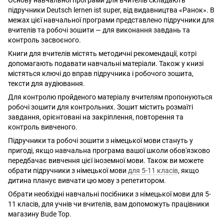
підручники Deutsch lernen ist super, від видавництва «Ранок». В
межах цієї навчальної програми представлено підручники для
вчителів та робочі зошити — для виконання завдань та
контроль засвоєного.
Книги для вчителів містять методичні рекомендації, котрі
допомагають подавати навчальні матеріали. Також у книзі
містяться ключі до вправ підручника і робочого зошита,
тексти для аудіювання.
Для контролю пройденого матеріалу вчителям пропонуються
робочі зошити для контрольних. Зошит містить розмаїті
завдання, орієнтовані на закріплення, повторення та
контроль вивченого.
Підручники та робочі зошити з німецької мови стануть у
пригоді, якщо навчальна програма вашої школи обов'язково
передбачає вивчення цієї іноземної мови. Також ви можете
обрати підручники з німецької мови
для 5-11 класів
, якщо
дитина планує вивчати цю мову з репетитором.
Обрати необхідні навчальні посібники з німецької мови для 5-
11 класів, для учнів чи вчителів, вам допоможуть працівники
магазину Bude Top.