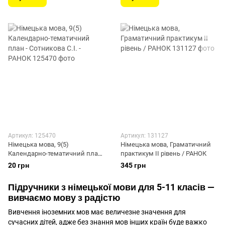
Артикул: 125470
Артикул: 131127
Німецька мова, 9(5)
Німецька мова, Граматичний
Календарно-тематичний план
практикум ІІ рівень / РАНОК
- Сотникова С.І. - РАНОК
20 грн
345 грн
Підручники з німецької мови для 5-11 класів —
вивчаємо мову з радістю
Вивчення іноземних мов має величезне значення для
сучасних дітей, адже без знання мов інших країн буде важко