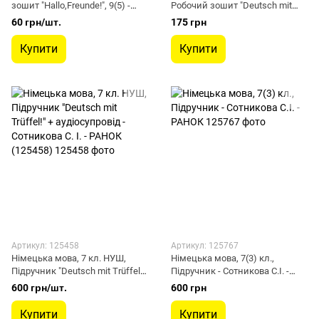
зошит "Hallo,Freunde!", 9(5) -
Робочий зошит "Deutsch mit
РАНОК (119787)
Trueffel!" - Сотникова С. І. -
60 грн/шт.
175 грн
РАНОК (125030)
Купити
Купити
Артикул: 125458
Артикул: 125767
Німецька мова, 7 кл. НУШ,
Німецька мова, 7(3) кл.,
Підручник "Deutsch mit Trüffel!"
Підручник - Сотникова С.І. -
+ аудіосупровід - Сотникова С.
РАНОК
600 грн/шт.
600 грн
І. - РАНОК (125458)
Купити
Купити