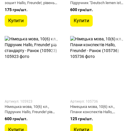
зошит Hallo, Freunde!, рівень
Підручник "Deutsch lernen ist
станд. - Ранок (105731)
super!" рівень станд. - Ранок
175 грн/шт.
600 грн/шт.
(105955)
Купити
Купити
Артикул: 105923
Артикул: 105736
Німецька мова, 10(6) кл.,
Німецька мова, 10(6) кл.,
Підруник Hallo, Freunde! рів
Плани конспектів Hallo,
стандарту - Ранок (105923)
Freunde! - Ранок (105736)
600 грн/шт.
125 грн/шт.
Купити
Купити