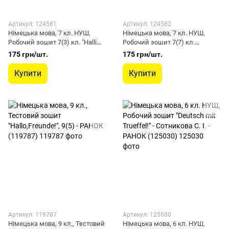
Артикул: 124561
Артикул: 124562
Німецька мова, 7 кл. НУШ,
Німецька мова, 7 кл. НУШ,
Робочий зошит 7(3) кл. "Halli
Робочий зошит 7(7) кл.
Hallo!" - Гоголєва Г. В. - РАНОК
"Deutsch mit Trüffel!" + мовне
175 грн/шт.
175 грн/шт.
(124561)
портфоліо - Сотникова С. І. -
РАНОК (124562)
Купити
Купити
Артикул: 119787
Артикул: 125030
Німецька мова, 9 кл., Тестовий
Німецька мова, 6 кл. НУШ,