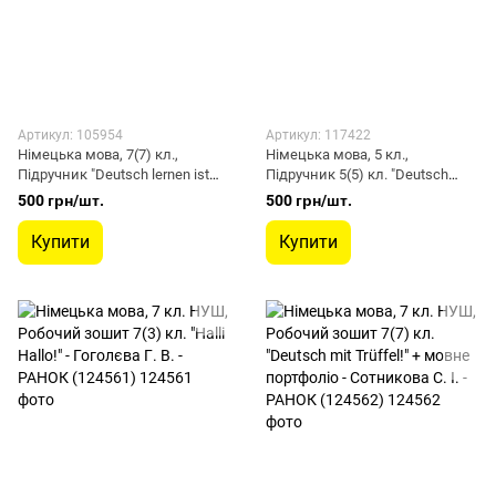
Артикул: 105954
Артикул: 117422
Німецька мова, 7(7) кл.,
Німецька мова, 5 кл.,
Підручник "Deutsch lernen ist
Підручник 5(5) кл. "Deutsch
super!" - Ранок (105954)
lernen ist super!" + ДИСК -
500 грн/шт.
500 грн/шт.
Сотнікова С.І. - РАНОК (117422)
Купити
Купити