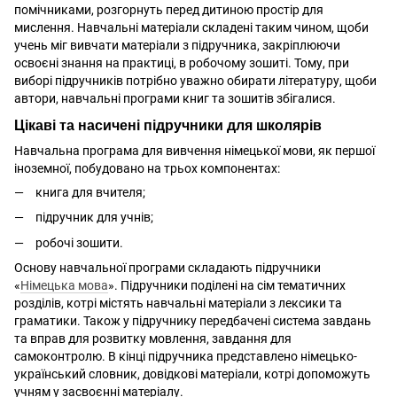
помічниками, розгорнуть перед дитиною простір для
мислення. Навчальні матеріали складені таким чином, щоби
учень міг вивчати матеріали з підручника, закріплюючи
освоєні знання на практиці, в робочому зошиті. Тому, при
виборі підручників потрібно уважно обирати літературу, щоби
автори, навчальні програми книг та зошитів збігалися.
Цікаві та насичені підручники для школярів
Навчальна програма для вивчення німецької мови, як першої
іноземної, побудовано на трьох компонентах:
книга для вчителя;
підручник для учнів;
робочі зошити.
Основу навчальної програми складають підручники
«
Німецька мова
». Підручники поділені на сім тематичних
розділів, котрі містять навчальні матеріали з лексики та
граматики. Також у підручнику передбачені система завдань
та вправ для розвитку мовлення, завдання для
самоконтролю. В кінці підручника представлено німецько-
український словник, довідкові матеріали, котрі допоможуть
учням у засвоєнні матеріалу.