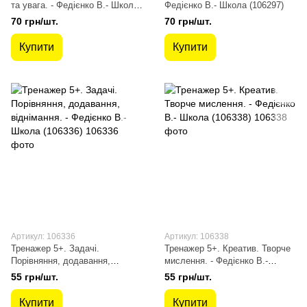
та увага. - Федієнко В.- Школа
Федієнко В.- Школа (106297)
(106298)
70 грн/шт.
70 грн/шт.
Купити
Купити
Артикул: 106336
Артикул: 106338
Тренажер 5+. Задачі.
Тренажер 5+. Креатив. Творче
Порівняння, додавання,
мислення. - Федієнко В.-
віднімання. - Федієнко В.-
Школа (106338)
55 грн/шт.
55 грн/шт.
Школа (106336)
Купити
Купити