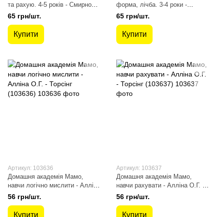
та рахую. 4-5 років - Смирнова
форма, лічба. 3-4 роки -
К. В. - УЛА (103907)
Смирнова К. В. - УЛА (103905)
65 грн/шт.
65 грн/шт.
Купити
Купити
Артикул: 103636
Артикул: 103637
Домашня академія Мамо,
Домашня академія Мамо,
навчи логічно мислити - Алліна
навчи рахувати - Алліна О.Г. -
О.Г. - Торсінг (103636)
Торсінг (103637)
56 грн/шт.
56 грн/шт.
Купити
Купити