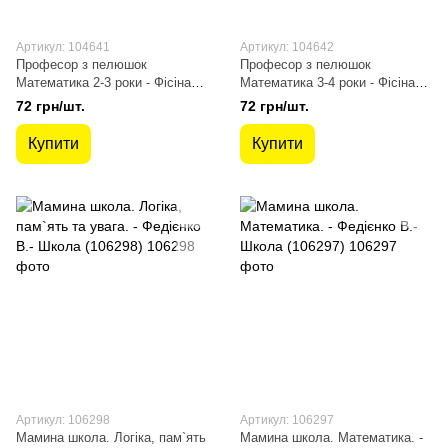
Артикул: 104641
Артикул: 104642
Професор з пелюшок
Професор з пелюшок
Математика 2-3 роки - Фісіна
Математика 3-4 роки - Фісіна
А.А. - Торсінг (104641)
А.А. - Торсінг (104642)
72 грн/шт.
72 грн/шт.
Купити
Купити
Артикул: 106298
Артикул: 106297
Мамина школа. Логіка, пам`ять
Мамина школа. Математика. -