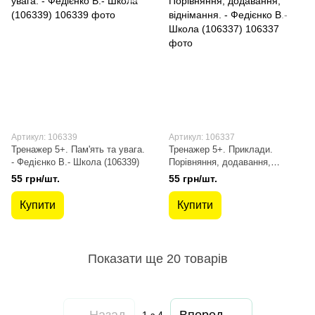
Артикул: 106339
Артикул: 106337
Тренажер 5+. Пам'ять та увага.
Тренажер 5+. Приклади.
- Федієнко В.- Школа (106339)
Порівняння, додавання,
віднімання. - Федієнко В.-
55 грн/шт.
55 грн/шт.
Школа (106337)
Купити
Купити
Показати ще 20 товарів
Назад
Вперед