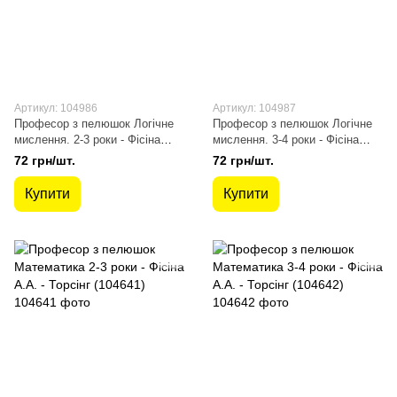
Артикул: 104986
Артикул: 104987
Професор з пелюшок Логічне
Професор з пелюшок Логічне
мислення. 2-3 роки - Фісіна
мислення. 3-4 роки - Фісіна
А.А. - ТОРСІНГ (104986)
А.А. - ТОРСІНГ (104987)
72 грн/шт.
72 грн/шт.
Купити
Купити