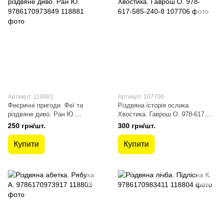
Артикул: 118881
Артикул: 107706
Феєричні пригоди. Феї та
Різдвяна історія ослика
різдвяне диво. Ран Ю.
Хвостика. Гаврош О. 978-617-
9786170973849
585-240-8
250 грн/шт.
300 грн/шт.
Купити
Купити