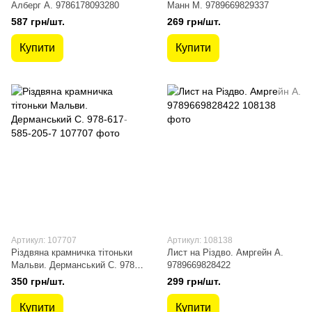
Алберг А. 9786178093280
Манн М. 9789669829337
587 грн/шт.
269 грн/шт.
Купити
Купити
Артикул: 107707
Артикул: 108138
Різдвяна крамничка тітоньки
Лист на Різдво. Амргейн А.
Мальви. Дерманський С. 978-
9789669828422
617-585-205-7
350 грн/шт.
299 грн/шт.
Купити
Купити