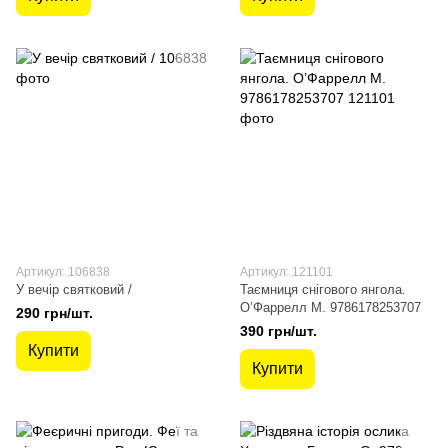
Артикул: 106838
Артикул: 121101
У вечір святковий /
Таємниця снігового янгола.
О’Фаррелл М. 9786178253707
290 грн/шт.
390 грн/шт.
Купити
Купити