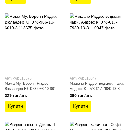
Артикул: 113675
Артикул: 110047
Мама Му, Ворон і Різдво.
Мишаче Різдво, ведмежі чари.
Вісландер Ю. 978-966-10-6619-
Андрес К. 978-617-7989-13-3
8
329 грн/шт.
380 грн/шт.
Купити
Купити