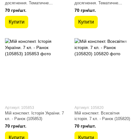
досягнення. Тематичне
досягнення. Тематичне
оцінювання - Щупак І.Я. - Оріон
оцінювання. - Щупак І.Я. -
70 грн/шт.
70 грн/шт.
(103263)
ОРІОН (103264)
Купити
Купити
Артикул: 105853
Артикул: 105820
Мій конспект. Історія України. 7
Мій конспект. Всесвітня
кл. - Ранок (105853)
історія. 7 кл. - Ранок (105820)
70 грн/шт.
70 грн/шт.
Купити
Купити