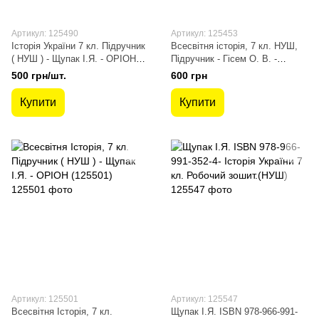
Артикул: 125490
Артикул: 125453
Історія України 7 кл. Підручник
Всесвітня історія, 7 кл. НУШ,
( НУШ ) - Щупак І.Я. - ОРІОН
Підручник - Гісем О. В. -
(125490)
РАНОК (125453)
500 грн/шт.
600 грн
Купити
Купити
Артикул: 125501
Артикул: 125547
Всесвітня Історія, 7 кл.
Щупак І.Я. ISBN 978-966-991-