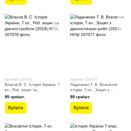
Артикул: 107078
Артикул: 107077
Власов В. С. Історія України, 7
Ладиченко Т. В. Всесвітня
кл., Роб. зошит та
історія, 7 кл., Зошит з
діагност.роботи (2024) НУШ
діагностичних робіт (2024) НУШ
95 грн/шт.
95 грн/шт.
Купити
Купити