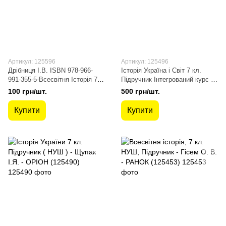
Артикул: 125596
Артикул: 125496
Дрібниця І.В. ISBN 978-966-
Історія Україна і Світ 7 кл.
991-355-5-Всесвітня Історія 7
Підручник Інтегрований курс (
кл.Зошит для самост.та
НУШ ) - Щупак І.Я. - ОРІОН
100 грн/шт.
500 грн/шт.
підсумк. роб. (до підруч.
(125496)
Купити
Купити