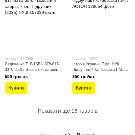
Артикул: 107098
Артикул: 128654
Ладиченко Т. В.ISBN 978-617-
Історія України, 7 кл. НУШ,
8370-35-0 / Всесвітня історія, 7
Підручник / Хлібовська Г.М. /
кл., Підручник (2025) НУШ
АСТОН
550 грн/шт.
350 грн/шт.
Купити
Купити
Показати ще 16 товарів
Назад
Вперед