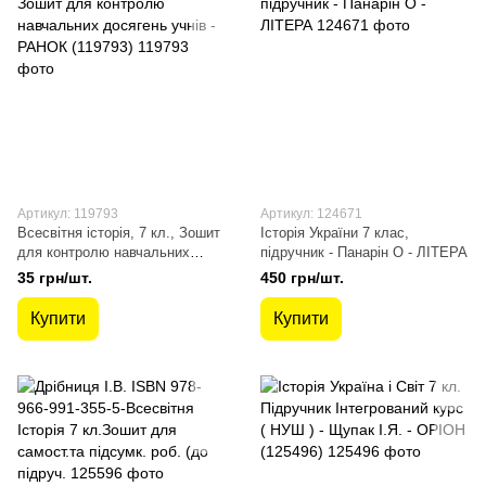
Артикул: 119793
Артикул: 124671
Всесвітня історія, 7 кл., Зошит
Історія України 7 клас,
для контролю навчальних
підручник - Панарін О - ЛІТЕРА
досягень учнів - РАНОК
35 грн/шт.
450 грн/шт.
(119793)
Купити
Купити