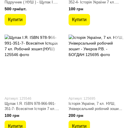
Підручник ( НУШ ) - Щупак І.Я.
352-4- Історія України 7 кл.
- ОРІОН (125501)
Робочий зошит.(НУШ)
500 грн/шт.
100 грн
Купити
Купити
Артикул: 125546
Артикул: 125695
Щупак І.Я. ISBN 978-966-991-
Історія України, 7 кл. НУШ,
351-7- Всесвітня Історія 7 кл.
Універсальний робочий зошит -
Робочий зошит.(НУШ)
Умєров Р.В. - БОГДАН
100 грн
200 грн
Купити
Купити