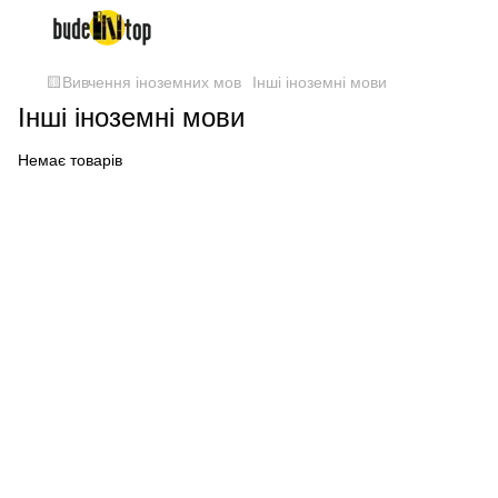
🟨Вивчення іноземних мов
Інші іноземні мови
Інші іноземні мови
Немає товарів