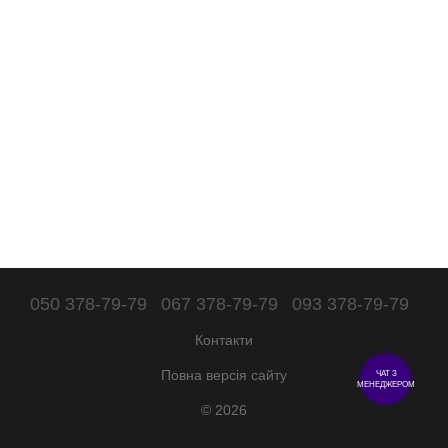
050 378-79-79
067 378-79-79
093 378-79-79
Контакти
Повна версія сайту
ЧАТ З
МЕНЕДЖЕРОМ
© 2026