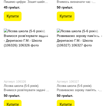
Пишемо цифри. Зошит-шаблон
Вчимось визначати час -
(5+) - Шевчук Л. - АССА
Дерипаско Г.М.- Школа
45 грн/шт.
50 грн/шт.
(104073)
(106330)
Купити
Купити
Артикул: 106326
Артикул: 106327
Лісова школа (5-6 років).
Лісова школа (5-6 років).
Вчимося розв'язувати задачі -
Розвиваємо зорову пам'ять. -
Дерипаско Г.М.- Школа
Дерипаско Г.М.- Школа
50 грн/шт.
50 грн/шт.
(106326)
(106327)
Купити
Купити