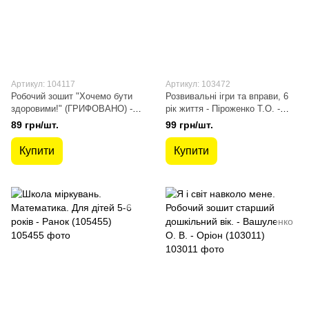
Артикул: 104117
Артикул: 103472
Робочий зошит "Хочемо бути
Розвивальні ігри та вправи, 6
здоровими!" (ГРИФОВАНО) -
рік життя - Піроженко Т.О. -
Лохвицька Л.В. - Мандрівець
Мандрівець (103472)
89 грн/шт.
99 грн/шт.
(104117)
Купити
Купити