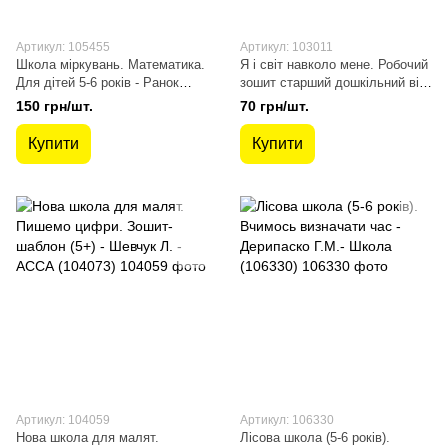
Артикул: 105455
Артикул: 103011
Школа міркувань. Математика.
Я і світ навколо мене. Робочий
Для дітей 5-6 років - Ранок
зошит старший дошкільний вік.
(105455)
- Вашуленко О. В. - Оріон
150 грн/шт.
70 грн/шт.
(103011)
Купити
Купити
Артикул: 104059
Артикул: 106330
Нова школа для малят.
Лісова школа (5-6 років).