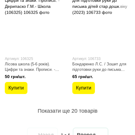
Артикул: 106325
Артикул: 106733
Лісова школа (5-6 років).
Бондаренко Л.С. / Зошит для
Цифри та знаки. Прописи. -
підготовки руки до письма
Дерипаско Г.М.- Школа
дітей стар.дошк.віку (2023)
50 грн/шт.
65 грн/шт.
(106325)
Купити
Купити
Показати ще 20 товарів
Назад
Вперед