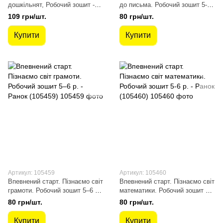
дошкільнят, Робочий зошит -
до письма. Робочий зошит 5-6
Гнатюк Т.Д. - Мандрівець
р. - Ранок (105458)
109 грн/шт.
80 грн/шт.
(104220)
Купити
Купити
Артикул: 105459
Артикул: 105460
Впевнений старт. Пізнаємо світ
Впевнений старт. Пізнаємо світ
грамоти. Робочий зошит 5–6 р.
математики. Робочий зошит 5-6
- Ранок (105459)
р. - Ранок (105460)
80 грн/шт.
80 грн/шт.
Купити
Купити