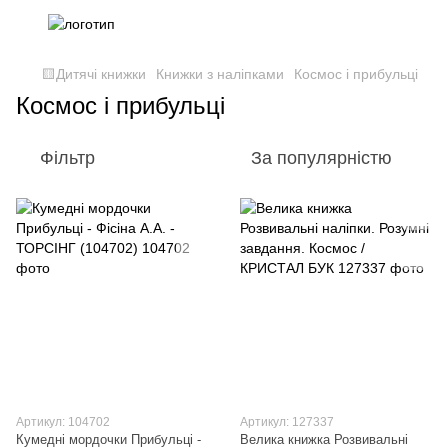
🟨Дитячі книжки
Книжки з наліпками
Космос і прибульці
Космос і прибульці
Фільтр
За популярністю
Артикул: 104702
Артикул: 127337
Кумедні мордочки Прибульці -
Велика книжка Розвивальні