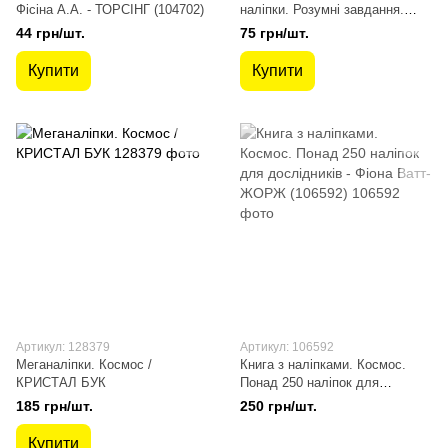
Фісіна А.А. - ТОРСІНГ (104702)
наліпки. Розумнi завдання.
Космос / КРИСТАЛ БУК
44 грн/шт.
75 грн/шт.
Купити
Купити
Артикул: 128379
Артикул: 106592
Меганаліпки. Космос /
Книга з наліпками. Космос.
КРИСТАЛ БУК
Понад 250 налiпок для
дослiдникiв - Фiона Ватт-
185 грн/шт.
250 грн/шт.
ЖОРЖ (106592)
Купити