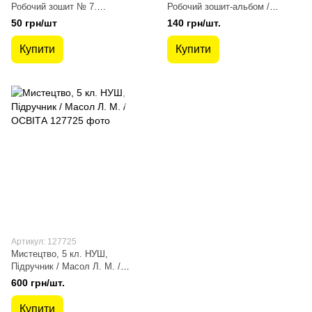
Робочий зошит № 7.
Робочий зошит-альбом /
Геометричні фігури. Шевчук
Лємешева Н. / АБЕТКА
50 грн/шт
140 грн/шт.
В.С. 978-966-10-6870-3
Купити
Купити
Артикул: 127725
Мистецтво, 5 кл. НУШ,
Підручник / Масол Л. М. /
ОСВІТА
600 грн/шт.
Купити