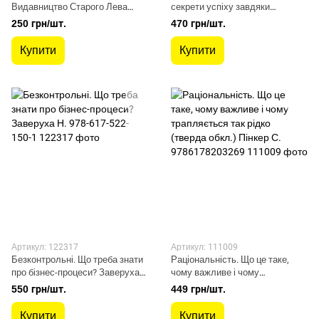
Видавництво Старого Лева
секрети успіху завдяки
(106082)
широкому колу знайомств.
250 грн/шт.
470 грн/шт.
Феррацці К. - КСД - (118129)
Купити
Купити
Артикул: 122317
Артикул: 111009
Безконтрольні. Що треба знати
Раціональність. Що це таке,
про бізнес-процеси? Заверуха
чому важливе і чому
Н. 978-617-522-150-1
трапляється так рідко (тверда
550 грн/шт.
449 грн/шт.
обкл.) Пінкер С. 9786178203269
Купити
Купити