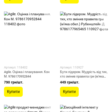
Артикул: 118402
Артикул: 110927
Agile. Оцінка і планування. Кон
Бути лідером. Мудрість від тих,
М. 9786170952844
хто змінив правила гри (м'яка
обкл.) Рубенштейн Д.
790 грн/шт.
449 грн/шт.
9786177965465
Купити
Купити