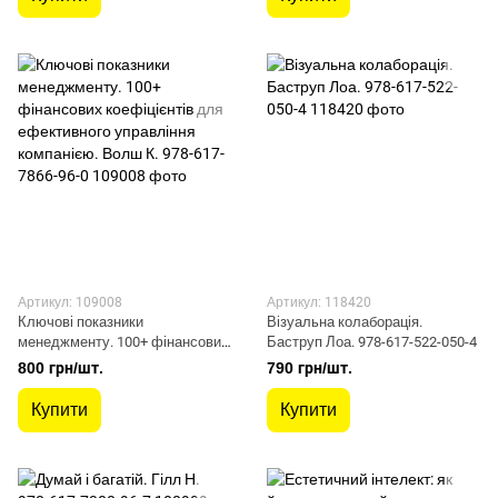
Артикул: 109008
Артикул: 118420
Ключові показники
Візуальна колаборація.
менеджменту. 100+ фінансових
Баструп Лоа. 978-617-522-050-4
коефіцієнтів для ефективного
800 грн/шт.
790 грн/шт.
управління компанією. Волш К.
978-617-7866-96-0
Купити
Купити