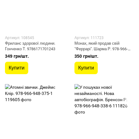
Артикул: 108545
Артикул: 111723
Фриланс здорової людини.
Монах, який продав свій
Гонченко Т. 9786171701243
"Феррарі". Шарма Р. 978-966-
948-671-4
349 грн/шт.
350 грн/шт.
Купити
Купити