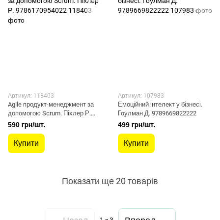
Артикул: 118403
Артикул: 107983
Agile продукт-менеджмент за
Емоційний інтелект у бізнесі.
допомогою Scrum. Піхлер Р.
Гоулман Д. 9789669822222
9786170954022
590 грн/шт.
499 грн/шт.
Купити
Купити
Показати ще 20 товарів