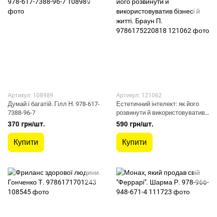
Артикул: 108989
Артикул: 121062
Думай і багатій. Гілл Н. 978-617-
Естетичний інтелект: як його
7388-96-7
розвинути й використовуватив
бізнесі й житті. Браун П.
370 грн/шт.
590 грн/шт.
9786175220818
Купити
Купити