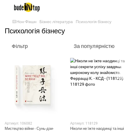
🟨Нон-Фікшн
Бізнес література
Психологія бізнесу
Психологія бізнесу
Фільтр
За популярністю
Артикул: 106082
Артикул: 118129
Мистецтво війни - Сунь-дзи-
Ніколи не їжте наодинці та інші