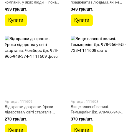
компаній, у яких люди — понад
працювати з людьми, які не
усе (тверда обкл.) Ґері Гемел.
викликають ні довіри, ні
499 грн/шт.
349 грн/шт.
9786177965618
симпатій. Адам Кехейн.
9786177965076
Купити
Купити
Артикул: 111609
Артикул: 111608
Від крапки до крапки. Уроки
Вище власної величі.
лідерства у світі стартапів.
Геммерлінг Дж. 978-966-948-
Чемберс Дж. 978-966-948-374-4
738-4
270 грн/шт.
370 грн/шт.
Купити
Купити