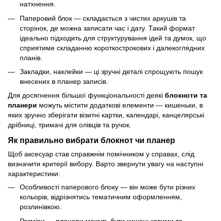
натхнення.
Паперовий блок — складається з чистих аркушів та
сторінок, де можна записати час і дату. Такий формат
ідеально підходить для структурування ідей та думок, що
сприятиме складанню короткострокових і далекоглядних
планів.
Закладки, наклейки — ці зручні деталі спрощують пошук
внесених в планер записів.
Для досягнення більшої функціональності деякі
блокноти та
планери
можуть містити додаткові елементи — кишеньки, в
яких зручно зберігати візитні картки, календарі, канцелярські
дрібниці, тримачі для олівців та ручок.
Як правильно вибрати блокнот чи планер
Щоб аксесуар став справжнім помічником у справах, слід
визначити критерії вибору. Варто звернути увагу на наступні
характеристики:
Особливості паперового блоку — він може бути різних
кольорів, відрізнятись тематичним оформленням,
розлинівкою.
Розміри — планери можуть бути кишеньковими та