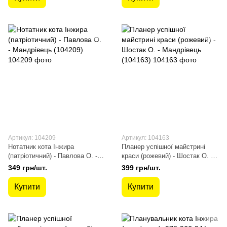
Артикул: 104209
Артикул: 104163
Нотатник кота Інжира
Планер успішної майстрині
(патріотичний) - Павлова О. -
краси (рожевий) - Шостак О. -
Мандрівець (104209)
Мандрівець (104163)
349 грн/шт.
399 грн/шт.
Купити
Купити