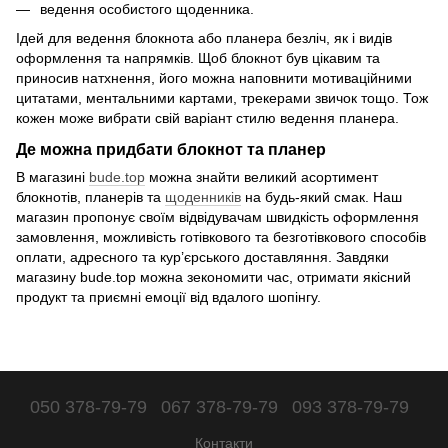
ведення особистого щоденника.
Ідей для ведення блокнота або планера безліч, як і видів
оформлення та напрямків. Щоб блокнот був цікавим та
приносив натхнення, його можна наповнити мотиваційними
цитатами, ментальними картами, трекерами звичок тощо. Тож
кожен може вибрати свій варіант стилю ведення планера.
Де можна придбати блокнот та планер
В магазині
bude.top
можна знайти великий асортимент
блокнотів, планерів та
щоденників
на будь-який смак. Наш
магазин пропонує своїм відвідувачам швидкість оформлення
замовлення, можливість готівкового та безготівкового способів
оплати, адресного та кур’єрського доставляння. Завдяки
магазину bude.top можна зекономити час, отримати якісний
продукт та приємні емоції від вдалого шопінгу.
050 378-79-79
067 378-79-79
093 378-79-79
Контакти