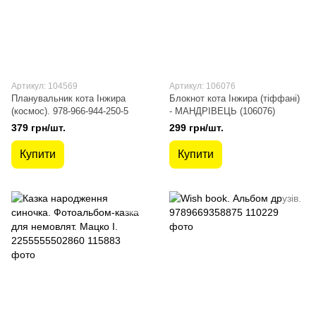
Артикул: 104569
Артикул: 106076
Планувальник кота Інжира
Блокнот кота Інжира (тіффані)
(космос). 978-966-944-250-5
- МАНДРІВЕЦЬ (106076)
379 грн/шт.
299 грн/шт.
Купити
Купити