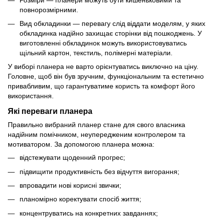
повнорозмірними.
Вид обкладинки — перевагу слід віддати моделям, у яких
обкладинка надійно захищає сторінки від пошкоджень. У
виготовленні обкладинок можуть використовуватись
щільний картон, текстиль, полімерні матеріали.
У виборі планера не варто орієнтуватись виключно на ціну.
Головне, щоб він був зручним, функціональним та естетично
привабливим, що гарантуватиме користь та комфорт його
використання.
Які переваги планера
Правильно вибраний планер стане для свого власника
надійним помічником, неупередженим контролером та
мотиватором. За допомогою планера можна:
відстежувати щоденний прогрес;
підвищити продуктивність без відчуття вигорання;
впровадити нові корисні звички;
планомірно коректувати спосіб життя;
концентруватись на конкретних завданнях;