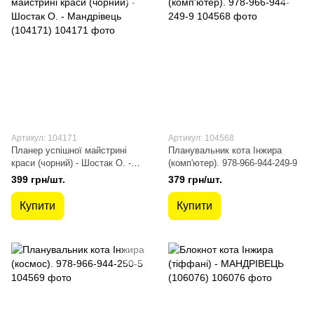
Артикул: 104171
Артикул: 104568
Планер успішної майстрині
Планувальник кота Інжира
краси (чорний) - Шостак О. -
(комп'ютер). 978-966-944-249-9
Мандрівець (104171)
399 грн/шт.
379 грн/шт.
Купити
Купити