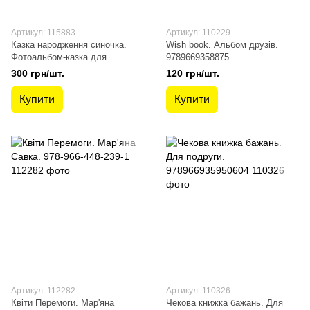
Артикул: 115883
Артикул: 110229
Казка народження синочка.
Wish book. Альбом друзів.
Фотоальбом-казка для
9789669358875
немовлят. Мацко І.
300 грн/шт.
120 грн/шт.
2255555502860
Купити
Купити
Артикул: 112282
Артикул: 110326
Квіти Перемоги. Мар'яна
Чекова книжка бажань. Для