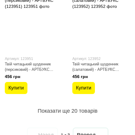
Артикул: 123951
Артикул: 123952
Твій читацький щоденник
Твій читацький щоденник
(персиковий) - АРТБУКС
(салатовий) - АРТБУКС
(123951)
(123952)
456 грн
456 грн
Купити
Купити
Показати ще 20 товарів
Назад
Вперед