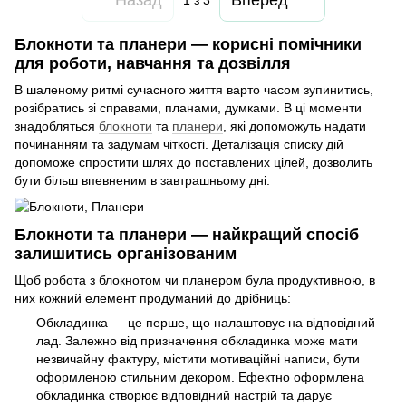
1
з 3
Блокноти та планери — корисні помічники
для роботи, навчання та дозвілля
В шаленому ритмі сучасного життя варто часом зупинитись,
розібратись зі справами, планами, думками. В ці моменти
знадобляться
блокноти
та
планери
, які допоможуть надати
починанням та задумам чіткості. Деталізація списку дій
допоможе спростити шлях до поставлених цілей, дозволить
бути більш впевненим в завтрашньому дні.
Блокноти та планери — найкращий спосіб
залишитись організованим
Щоб робота з блокнотом чи планером була продуктивною, в
них кожний елемент продуманий до дрібниць:
Обкладинка — це перше, що налаштовує на відповідний
лад. Залежно від призначення обкладинка може мати
незвичайну фактуру, містити мотиваційні написи, бути
оформленою стильним декором. Ефектно оформлена
обкладинка створює відповідний настрій та дарує