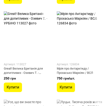
Артикул: 113027
Артикул: 126834
Great! Велика Британія для
Мрія про Антарктиду /
допитливих - Озевич Т. -
Прохасько Маркіян / ВСЛ
УРБІНО
250 грн
750 грн/шт.
Купити
Купити