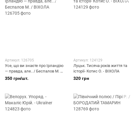
Артикул: 126705
Артикул: 124129
Усе, що ви знаєте про Ірландію
Луцьк. Тисяча років життя та
— правда, але.. / Беспалов М. /
історії- Котис О. - ВІХОЛА
ВІХОЛА
350 грн/шт.
320 грн