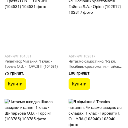
Артикул: 104531
Артикул: 102817
Репетитор Читання. 1 клас -
Читаємо самостійно, 1-2 кл.
Третяк О.В. - ТОРСІНГ (104531)
Посібник-хрестоматія. - Гайова
Л.А. - Оріон (102817)
75 грн/шт.
100 грн/шт.
Купити
Купити