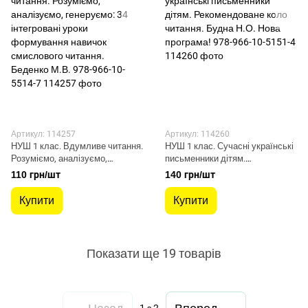
Артикул: 114257
Артикул: 114260
НУШ 1 клас. Вдумливе читання.
НУШ 1 клас. Сучасні українські
Розуміємо, аналізуємо,
письменники дітям.
генеруємо: 34 інтегровані уроки
Рекомендоване коло читання.
110 грн/шт
140 грн/шт
формування навичок
Будна Н.О. Нова програма! 978-
смислового читання. Беденко
966-10-5151-4
Купити
Купити
М.В. 978-966-10-5514-7
Показати ще 19 товарів