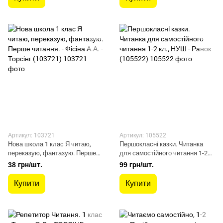
Артикул: 103721
Артикул: 105522
Нова школа 1 клас Я читаю,
Першокласнi казки. Читанка
переказую, фантазую. Перше
для самостійного читання 1-2
читання. - Фісіна А.А. - Торсінг
кл., НУШ - Ранок (105522)
38 грн/шт.
99 грн/шт.
(103721)
Купити
Купити