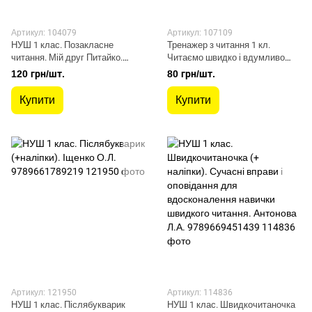
Артикул: 104079
Артикул: 107109
НУШ 1 клас. Позакласне
Тренажер з читання 1 кл.
читання. Мій друг Питайко.
Читаємо швидко і вдумливо
Курганова Н.В. 9786177660759
(НУШ 2) - Пономарьова К. І. -
120 грн/шт.
80 грн/шт.
ОРІОН (107109)
Купити
Купити
Артикул: 121950
Артикул: 114836
НУШ 1 клас. Післябукварик
НУШ 1 клас. Швидкочитаночка