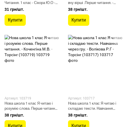
Читання. 1 клас - Сікора Ю.О -
вчу вірші .Перше читання. -
УЛА (104669)
Волікова Р.Г - Торсінг (103718)
31 грн/шт.
38 грн/шт.
Купити
Купити
Артикул: 103719
Артикул: 103717
Нова школа 1 клас Я читаю і
Нова школа 1 клас Я читаю і
розумію слова. Перше читання.
складаю тексти. Навчання
- Коченгіна М.В. - Торсінг
через гру. - Волікова Р.Г -
38 грн/шт.
38 грн/шт.
(103719)
Торсінг (103717)
Купити
Купити