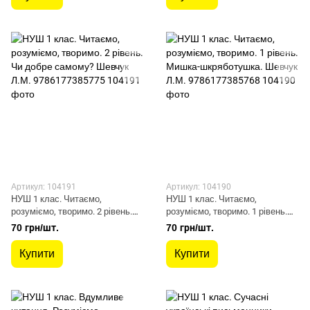
Артикул: 104191
Артикул: 104190
НУШ 1 клас. Читаємо,
НУШ 1 клас. Читаємо,
розуміємо, творимо. 2 рівень.
розуміємо, творимо. 1 рівень.
Чи добре самому? Шевчук Л.М.
Мишка-шкряботушка. Шевчук
70 грн/шт.
70 грн/шт.
9786177385775
Л.М. 9786177385768
Купити
Купити