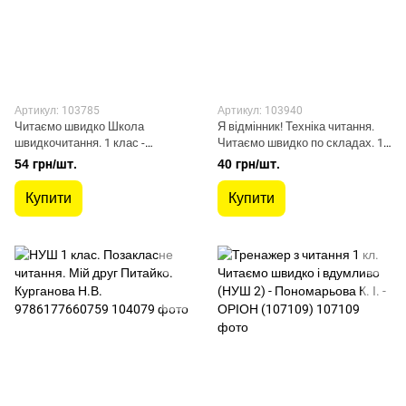
Артикул: 103785
Артикул: 103940
Читаємо швидко Школа
Я відмінник! Техніка читання.
швидкочитання. 1 клас -
Читаємо швидко по складах. 1
Шипарьова О.В. - Торсінг
клас - Таровита І. О. - УЛА
54 грн/шт.
40 грн/шт.
(103785)
(103940)
Купити
Купити