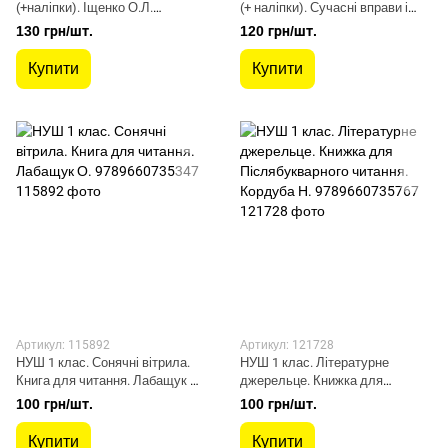
(+наліпки). Іщенко О.Л.
(+ наліпки). Сучасні вправи і
9789661789219
оповідання для вдосконалення
130 грн/шт.
120 грн/шт.
навички швидкого читання.
Антонова Л.А. 9789669451439
Купити
Купити
Артикул: 115892
Артикул: 121728
НУШ 1 клас. Сонячні вітрила.
НУШ 1 клас. Літературне
Книга для читання. Лабащук О.
джерельце. Книжка для
9789660735347
Післябукварного читання.
100 грн/шт.
100 грн/шт.
Кордуба Н. 9789660735767
Купити
Купити