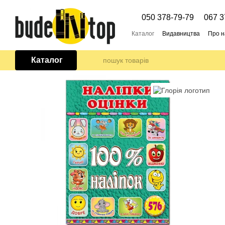
Перейти до основного контенту
050 378-79-79
067 3
Каталог
Видавництва
Про н
Каталог