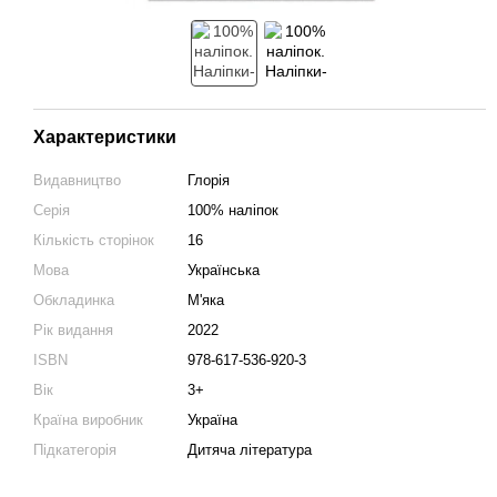
Характеристики
Видавництво
Глорія
Серія
100% наліпок
Кількість сторінок
16
Мова
Українська
Обкладинка
М'яка
Рік видання
2022
ISBN
978-617-536-920-3
Вік
3+
Країна виробник
Україна
Підкатегорія
Дитяча література