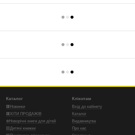
Каталог
Клієнтам
🟥Новинки
Вхід до кабінету
🟥ХІТИ ПРОДАЖІВ
Каталог
❄️Новорічні книги для дітей
Видавництва
🟨Дитячі книжки
Про нас