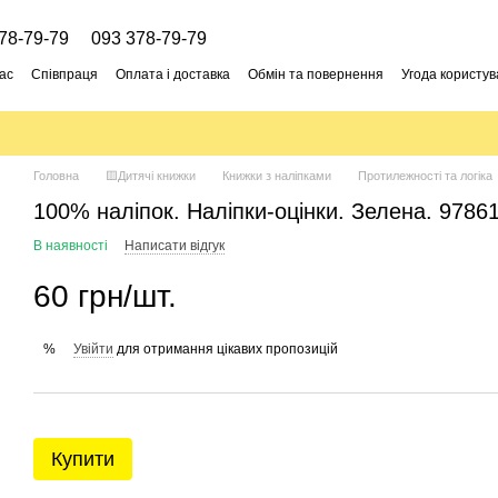
78-79-79
093 378-79-79
ас
Співпраця
Оплата і доставка
Обмін та повернення
Угода користув
Головна
🟨Дитячі книжки
Книжки з наліпками
Протилежності та логіка
100% наліпок. Наліпки-оцінки. Зелена. 978
В наявності
Написати відгук
60 грн/шт.
Увійти
для отримання цікавих пропозицій
%
Купити