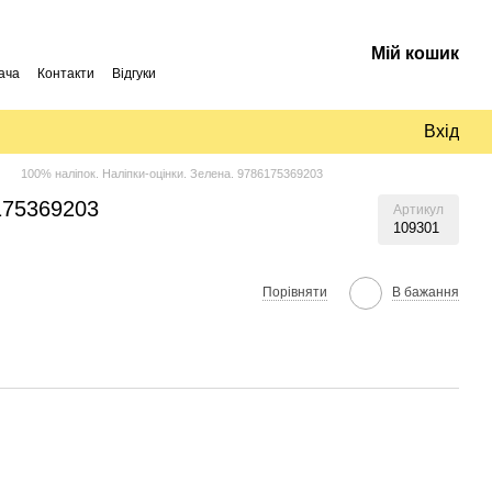
Мій кошик
ача
Контакти
Відгуки
Вхід
100% наліпок. Наліпки-оцінки. Зелена. 9786175369203
6175369203
Артикул
109301
Порівняти
В бажання