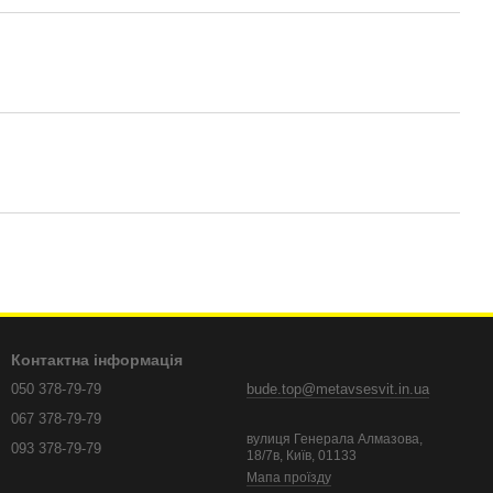
Контактна інформація
050 378-79-79
bude.top@metavsesvit.in.ua
067 378-79-79
вулиця Генерала Алмазова,
093 378-79-79
18/7в, Київ, 01133
Мапа проїзду