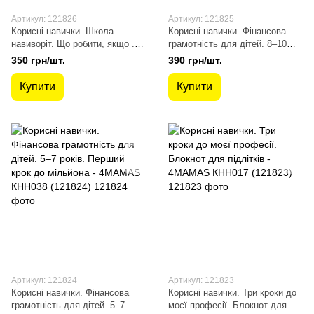
Артикул: 121826
Артикул: 121825
Корисні навички. Школа
Корисні навички. Фінансова
навиворіт. Що робити, якщо ...
грамотність для дітей. 8–10
? Ситуації, які можуть
років. Другий крок до мільйона
350 грн/шт.
390 грн/шт.
трапитися з дитиною в школі.
- 4MAMAS КНН039 (121825)
Видання третє КНН034
Купити
Купити
(121826)
Артикул: 121824
Артикул: 121823
Корисні навички. Фінансова
Корисні навички. Три кроки до
грамотність для дітей. 5–7
моєї професії. Блокнот для