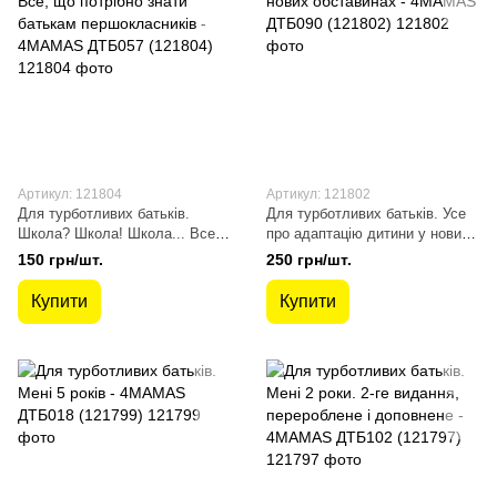
Артикул: 121804
Артикул: 121802
Для турботливих батьків.
Для турботливих батьків. Усе
Школа? Школа! Школа... Все,
про адаптацію дитини у нових
що потрібно знати батькам
обставинах - 4MAMAS ДТБ090
150 грн/шт.
250 грн/шт.
першокласників - 4MAMAS
(121802)
ДТБ057 (121804)
Купити
Купити