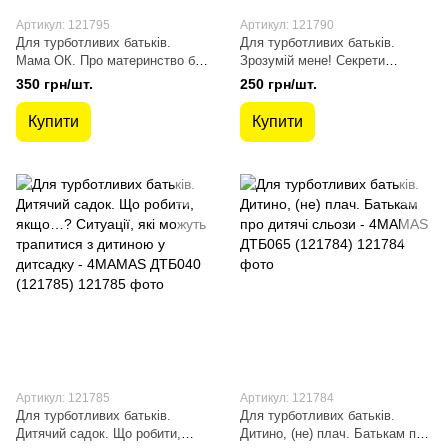
Артикул: 121795
Артикул: 121790
Для турботливих батьків.
Для турботливих батьків.
Мама ОК. Про материнство без
Зрозумій мене! Секрети
тривог і вигоряння - 4MAMAS
розшифровування дитячої
350 грн/шт.
250 грн/шт.
ДТБ093 (121795)
поведінки - 4MAMAS ДТБ052
(121790)
Купити
Купити
Артикул: 121785
Артикул: 121784
Для турботливих батьків.
Для турботливих батьків.
Дитячий садок. Що робити,
Дитино, (не) плач. Батькам про