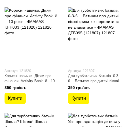
Артикул: 121820
Артикул: 121807
Корисні навички. Дітям про
Для турботливих батьків. 0-3-
фінанси. Activity Book. 8—10
6… Батькам про дитячі вікові
років - 4MAMAS КНН033
кризи: як пережити та не
350 грн/шт.
350 грн/шт.
(121820)
зламатися - 4MAMAS ДТБ095
(121807)
Купити
Купити