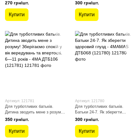
якщо…? Ситуації, які можуть
дитячі сльози - 4MAMAS
270 грн/шт.
300 грн/шт.
трапитися з дитиною у
ДТБ065 (121784)
дитсадку - 4MAMAS ДТБ040
Купити
Купити
(121785)
Артикул: 121781
Артикул: 121780
Для турботливих батьків.
Для турботливих батьків.
Дитина зводить мене з розуму!
Батьки 24-7. Як зберегти
Зберігаємо спокій у вік
здоровий глузд - 4MAMAS
350 грн/шт.
300 грн/шт.
вередувань та впертості. 6—11
ДТБ068 (121780)
років - 4MA ДТБ106 (121781)
Купити
Купити