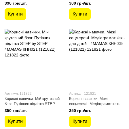
років. Перший крок до
підлітків - 4MAMAS КНН017
390 грн/шт.
300 грн/шт.
мільйона - 4MAMAS КНН038
(121823)
(121824)
Купити
Купити
Артикул: 121822
Артикул: 121821
Корисні навички. Мій крутезний
Корисні навички. Межі
блог. Путівник підлітка STEP
соцмережі. Медіаграмотність
by STEP - 4MAMAS КНН021
для дітей - 4MAMAS КНН035
350 грн/шт.
350 грн/шт.
(121822)
(121821)
Купити
Купити