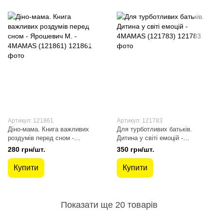
Артикул: 121861
Артикул: 121783
Діно-мама. Книга важливих
Для турботливих батьків.
роздумів перед сном -
Дитина у світі емоцій -
Ярошевич М. - 4MAMAS
4MAMAS (121783)
280 грн/шт.
350 грн/шт.
(121861)
Купити
Купити
Показати ще 20 товарів