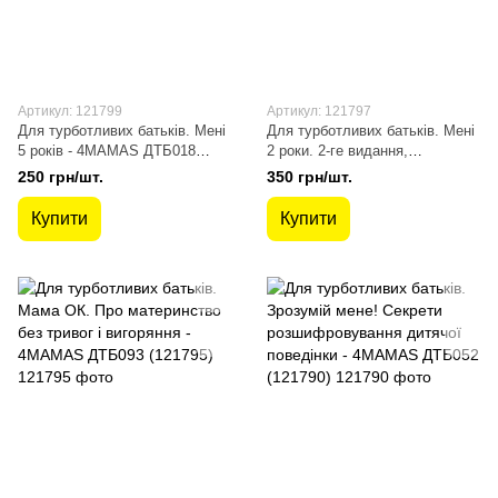
Артикул: 121799
Артикул: 121797
Для турботливих батьків. Мені
Для турботливих батьків. Мені
5 років - 4MAMAS ДТБ018
2 роки. 2-ге видання,
(121799)
перероблене і доповнене -
250 грн/шт.
350 грн/шт.
4MAMAS ДТБ102 (121797)
Купити
Купити