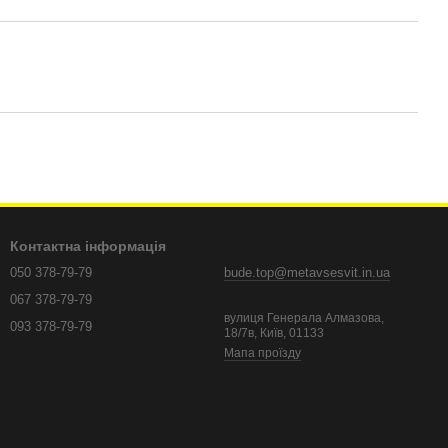
Контактна інформація
050 378-79-79
bude.top@metavsesvit.in.ua
067 378-79-79
вулиця Генерала Алмазова,
093 378-79-79
18/7в, Київ, 01133
Мапа проїзду