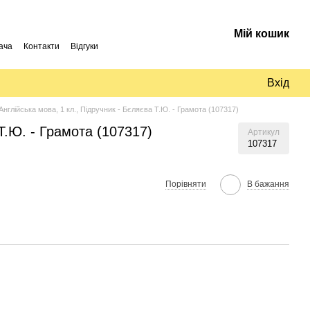
Мій кошик
ача
Контакти
Відгуки
Вхід
Англійська мова, 1 кл., Підручник - Бєляєва Т.Ю. - Грамота (107317)
 Т.Ю. - Грамота (107317)
Артикул
107317
Порівняти
В бажання