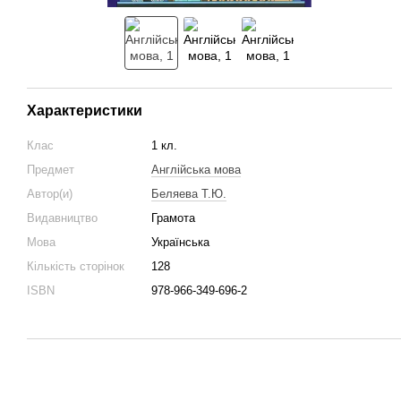
Характеристики
Клас
1 кл.
Предмет
Англійська мова
Автор(и)
Беляева Т.Ю.
Видавництво
Грамота
Мова
Українська
Кількість сторінок
128
ISBN
978-966-349-696-2