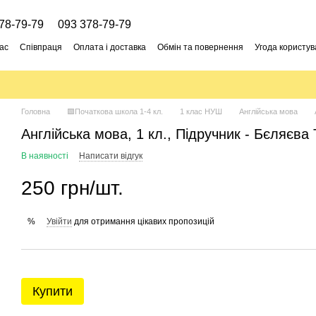
78-79-79
093 378-79-79
ас
Співпраця
Оплата і доставка
Обмін та повернення
Угода користув
Головна
🟩Початкова школа 1-4 кл.
1 клас НУШ
Англійська мова
Англійська мова, 1 кл., Підручник - Бєляєва
В наявності
Написати відгук
250 грн/шт.
Увійти
для отримання цікавих пропозицій
%
Купити