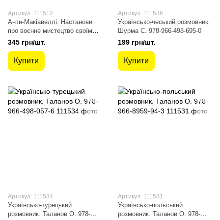
Артикул: 111512
Артикул: 111536
Анти-Макіавеллі. Настанови
Українсько-чеський розмовник.
про воєнне мистецтво своїм
Шурма С. 978-966-498-695-0
генералам. Фрідріх Великий.
345 грн/шт.
199 грн/шт.
978-966-498-804-6
Купити
Купити
Артикул: 111534
Артикул: 111531
Українсько-турецький
Українсько-польський
розмовник. Таланов О. 978-
розмовник. Таланов О. 978-