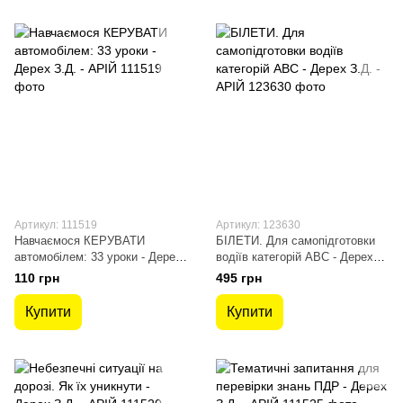
Артикул: 111519
Артикул: 123630
Навчаємося КЕРУВАТИ
БІЛЕТИ. Для самопідготовки
автомобілем: 33 уроки - Дерех
водіїв категорій АBC - Дерех
З.Д. - АРІЙ
З.Д. - АРІЙ
110 грн
495 грн
Купити
Купити