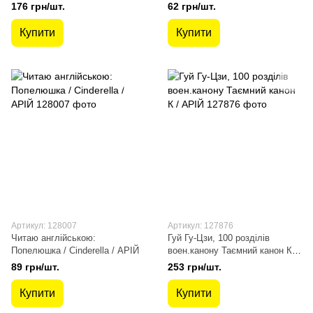
176 грн/шт.
62 грн/шт.
Купити
Купити
Артикул: 128007
Артикул: 127876
Читаю англійською:
Гуй Гу-Цзи, 100 розділів
Попелюшка / Cinderella / АРІЙ
воен.канону Таємний канон К /
АРІЙ
89 грн/шт.
253 грн/шт.
Купити
Купити