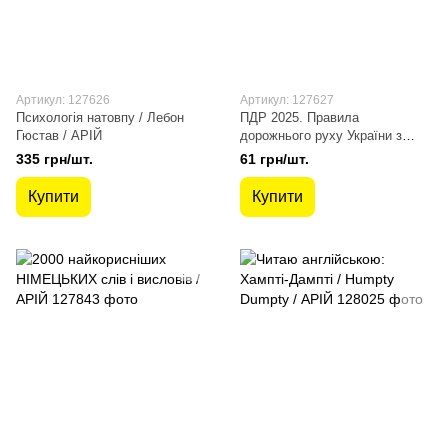
Артикул: 127626
Артикул: 127627
Психологія натовпу / Лебон
ПДР 2025. Правила
Гюстав / АРІЙ
дорожнього руху України з
ілюстраціями основних
335 грн/шт.
61 грн/шт.
положень / Дерех З.Д. / АРІЙ
Купити
Купити