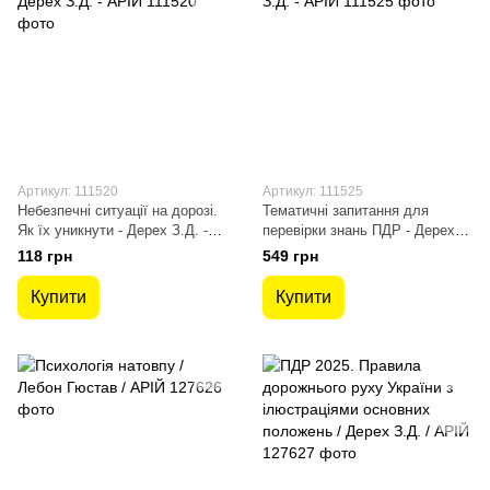
Артикул: 111520
Артикул: 111525
Небезпечні ситуації на дорозі.
Тематичні запитання для
Як їх уникнути - Дерех З.Д. -
перевірки знань ПДР - Дерех
АРІЙ
З.Д. - АРІЙ
118 грн
549 грн
Купити
Купити