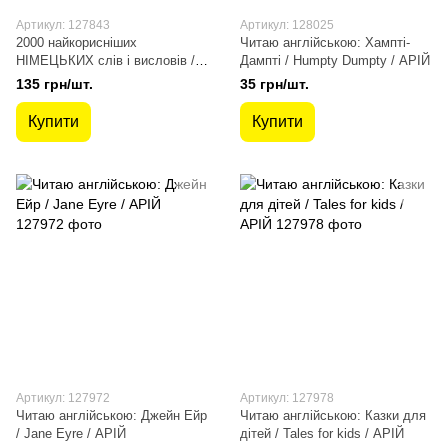
Артикул: 127843
Артикул: 128025
2000 найкорисніших
Читаю англійською: Хампті-
НІМЕЦЬКИХ слів і висловів /
Дампті / Humpty Dumpty / АРІЙ
АРІЙ
135 грн/шт.
35 грн/шт.
Купити
Купити
Артикул: 127972
Артикул: 127978
Читаю англійською: Джейн Ейр
Читаю англійською: Казки для
/ Jane Eyre / АРІЙ
дітей / Tales for kids / АРІЙ