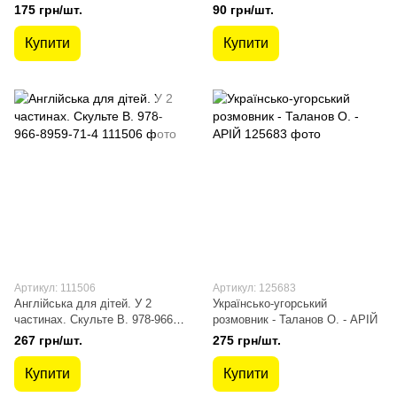
966-498-057-6
966-8959-94-3
175 грн/шт.
90 грн/шт.
Купити
Купити
Артикул: 111506
Артикул: 125683
Англійська для дітей. У 2
Українсько-угорський
частинах. Скульте В. 978-966-
розмовник - Таланов О. - АРІЙ
8959-71-4
267 грн/шт.
275 грн/шт.
Купити
Купити