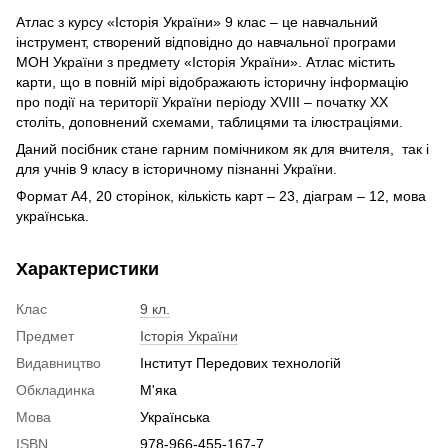
Атлас з курсу «Історія України» 9 клас – це навчальний
інструмент, створений відповідно до навчальної програми
МОН України з предмету «Історія України». Атлас містить
карти, що в повній мірі відображають історичну інформацію
про події на території України періоду XVIII – початку XX
століть, доповнений схемами, таблицями та ілюстраціями.
Даний посібник стане гарним помічником як для вчителя, так і
для учнів 9 класу в історичному пізнанні України.
Формат А4, 20 сторінок, кількість карт – 23, діаграм – 12, мова
українська.
Характеристики
Клас
9 кл.
Предмет
Історія України
Видавництво
Інститут Передових технологій
Обкладинка
М'яка
Мова
Українська
ISBN
978-966-455-167-7