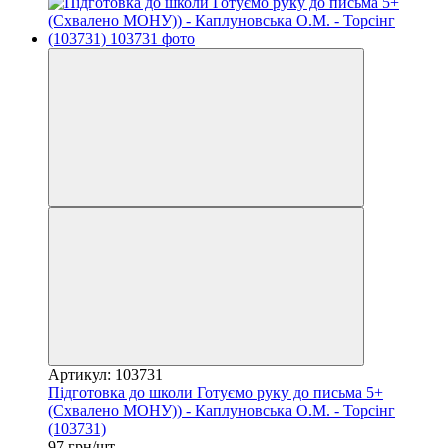
Артикул: 103731
Підготовка до школи Готуємо руку до письма 5+
(Схвалено МОНУ)) - Каплуновська О.М. - Торсінг
(103731)
97 грн/шт.