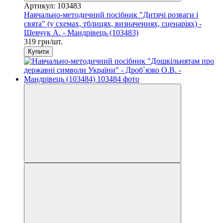
Артикул: 103483
Навчально-методичний посібник "Дитячі розваги і
свята" (у схемах, тблицях, визначеннях, сценаріях) -
Шевчук А. - Мандрівець (103483)
319 грн/шт.
Купити