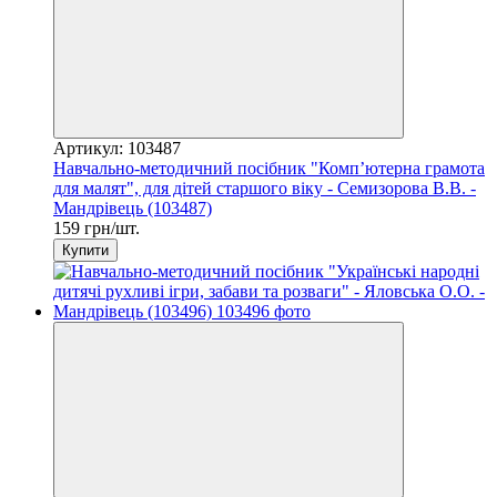
Артикул: 103487
Навчально-методичний посібник "Комп’ютерна грамота
для малят", для дітей старшого віку - Семизорова В.В. -
Мандрівець (103487)
159 грн/шт.
Купити