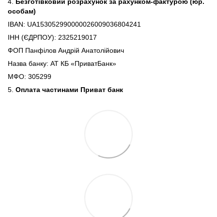
4.
Безготівковий розрахунок за рахунком-фактурою (юр.
особам)
IBAN: UA153052990000026009036804241
ІНН (ЄДРПОУ): 2325219017
ФОП Панфілов Андрій Анатолійович
Назва банку: АТ КБ «ПриватБанк»
МФО: 305299
5.
Оплата частинами Приват банк