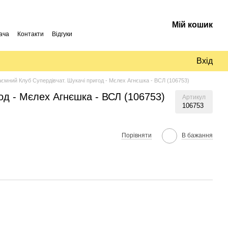
Мій кошик
ача
Контакти
Відгуки
Вхід
Таємний Клуб Супердівчат. Шукачі пригод - Мєлех Агнєшка - ВСЛ (106753)
год - Мєлех Агнєшка - ВСЛ (106753)
Артикул
106753
Порівняти
В бажання