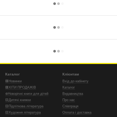
Каталог
Клієнтам
🟥Новинки
Вхід до кабінету
🟥ХІТИ ПРОДАЖІВ
Каталог
❄️Новорічні книги для дітей
Видавництва
🟨Дитячі книжки
Про нас
🟨Підліткова література
Співпраця
🟨Художня література
Оплата і доставка