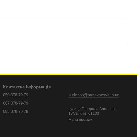
Контактна інформація
050 378-79-79
bude.top@metavsesvit.in.ua
067 378-79-79
вулиця Генерала Алмазова,
093 378-79-79
18/7в, Київ, 01133
Мапа проїзду