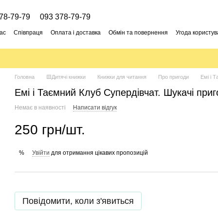
78-79-79
093 378-79-79
ас
Співпраця
Оплата і доставка
Обмін та повернення
Угода користув
Головна
🟨Дитячі книжки
Книжки для читання
Про пригоди
Емі і 
Емі і Таємний Клуб Супердівчат. Шукачі при
Немає в наявності
Написати відгук
250 грн/шт.
Увійти
для отримання цікавих пропозицій
%
Повідомити, коли з'явиться