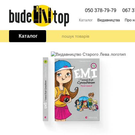
Перейти до основного контенту
050 378-79-79
067 3
Каталог
Видавництва
Про н
Каталог