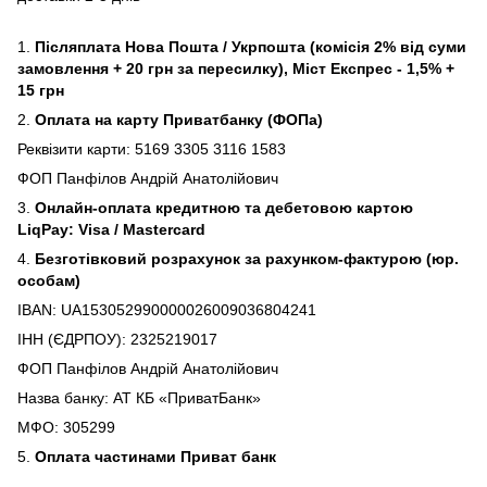
1.
Післяплата Нова Пошта / Укрпошта (комісія 2% від суми
замовлення + 20 грн за пересилку), Міст Експрес - 1,5% +
15 грн
2.
Оплата на карту Приватбанку (ФОПа)
Реквізити карти: 5169 3305 3116 1583
ФОП Панфілов Андрій Анатолійович
3.
Онлайн-оплата кредитною та дебетовою картою
LiqPay: Visa / Mastercard
4.
Безготівковий розрахунок за рахунком-фактурою (юр.
особам)
IBAN: UA153052990000026009036804241
ІНН (ЄДРПОУ): 2325219017
ФОП Панфілов Андрій Анатолійович
Назва банку: АТ КБ «ПриватБанк»
МФО: 305299
5.
Оплата частинами Приват банк