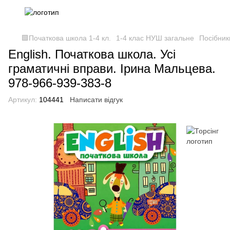
🟩Початкова школа 1-4 кл.
1-4 клас НУШ загальне
Посібник
English. Початкова школа. Усі
граматичні вправи. Ірина Мальцева.
978-966-939-383-8
Артикул:
104441
Написати відгук