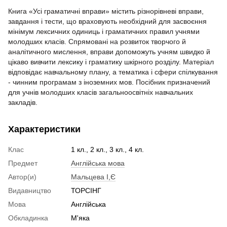
Книга «Усі граматичні вправи» містить різнорівневі вправи,
завдання і тести, що враховують необхідний для засвоєння
мінімум лексичних одиниць і граматичних правил учнями
молодших класів. Спрямовані на розвиток творчого й
аналітичного мислення, вправи допоможуть учням швидко й
цікаво вивчити лексику і граматику шкірного розділу. Матеріал
відповідає навчальному плану, а тематика і сфери спілкування
- чинним програмам з іноземних мов. Посібник призначений
для учнів молодших класів загальноосвітніх навчальних
закладів.
Характеристики
Клас
1 кл., 2 кл., 3 кл., 4 кл.
Предмет
Англійська мова
Автор(и)
Мальцева І,Є
Видавництво
ТОРСІНГ
Мова
Англійська
Обкладинка
М'яка