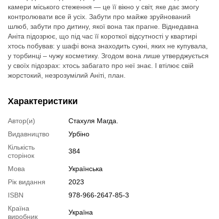
камери міського стеження — це її вікно у світ, яке дає змогу
контролювати все й усіх. Забути про майже зруйнований
шлюб, забути про дитину, якої вона так прагне. Віднедавна
Аніта підозрює, що під час її короткої відсутності у квартирі
хтось побував: у шафі вона знаходить сукні, яких не купувала,
у торбинці – чужу косметику. Згодом вона лише утверджується
у своїх підозрах: хтось забагато про неї знає. І втілює свій
жорстокий, незрозумілий Аніті, план.
Характеристики
Автор(и)
Стахуля Магда.
Видавництво
Урбіно
Кількість
384
сторінок
Мова
Українська
Рік видання
2023
ISBN
978-966-2647-85-3
Країна
Україна
виробник