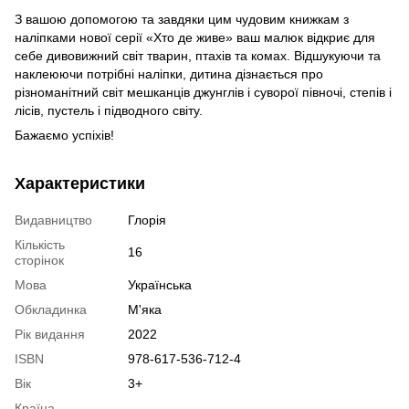
З вашою допомогою та завдяки цим чудовим книжкам з
наліпками нової серії «Хто де живе» ваш малюк відкриє для
себе дивовижний світ тварин, птахів та комах. Відшукуючи та
наклеюючи потрібні наліпки, дитина дізнається про
різноманітний світ мешканців джунглів і суворої півночі, степів і
лісів, пустель і підводного світу.
Бажаємо успіхів!
Характеристики
Видавництво
Глорія
Кількість
16
сторінок
Мова
Українська
Обкладинка
М'яка
Рік видання
2022
ISBN
978-617-536-712-4
Вік
3+
Країна