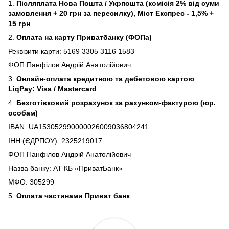
1.
Післяплата Нова Пошта / Укрпошта (комісія 2% від суми
замовлення + 20 грн за пересилку), Міст Експрес - 1,5% +
15 грн
2.
Оплата на карту Приватбанку (ФОПа)
Реквізити карти: 5169 3305 3116 1583
ФОП Панфілов Андрій Анатолійович
3.
Онлайн-оплата кредитною та дебетовою картою
LiqPay: Visa / Mastercard
4.
Безготівковий розрахунок за рахунком-фактурою (юр.
особам)
IBAN: UA153052990000026009036804241
ІНН (ЄДРПОУ): 2325219017
ФОП Панфілов Андрій Анатолійович
Назва банку: АТ КБ «ПриватБанк»
МФО: 305299
5.
Оплата частинами Приват банк