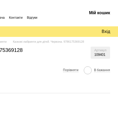
Мій кошик
ача
Контакти
Відгуки
Вхід
ринти
Казкові лабіринти для дітей. Червона. 9786175369128
175369128
Артикул
109401
Порівняти
В бажання