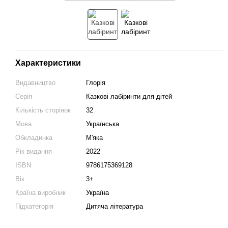
Характеристики
Видавництво
Глорія
Серія
Казкові лабіринти для дітей
Кількість сторінок
32
Мова
Українська
Обкладинка
М'яка
Рік видання
2022
ISBN
9786175369128
Вік
3+
Країна виробник
Україна
Підкатегорія
Дитяча література