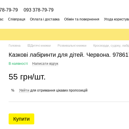
78-79-79
093 378-79-79
ас
Співпраця
Оплата і доставка
Обмін та повернення
Угода користув
Головна
🟨Дитячі книжки
Розвивальні книжки
Кросворди, судоку, лабі
Казкові лабіринти для дітей. Червона. 9786
В наявності
Написати відгук
55 грн/шт.
Увійти
для отримання цікавих пропозицій
%
Купити