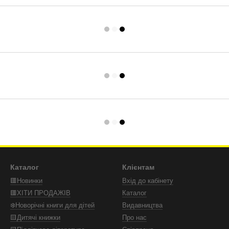
Каталог
Клієнтам
🟥Новинки
Вхід до кабінету
🟥ХІТИ ПРОДАЖІВ
Каталог
❄️Новорічні книги для дітей
Видавництва
🟨Дитячі книжки
Про нас