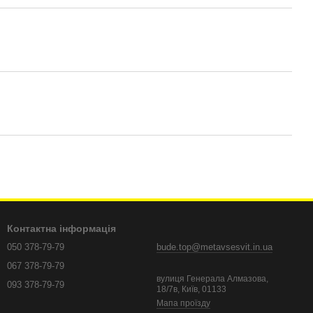
Контактна інформація
050 378-79-79
bude.top@metavsesvit.in.ua
067 378-79-79
вулиця Генерала Алмазова,
093 378-79-79
18/7в, Київ, 01133
Мапа проїзду