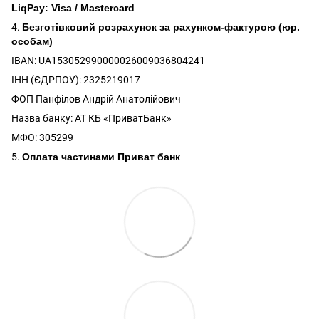
LiqPay: Visa / Mastercard
4.
Безготівковий розрахунок за рахунком-фактурою (юр.
особам)
IBAN: UA153052990000026009036804241
ІНН (ЄДРПОУ): 2325219017
ФОП Панфілов Андрій Анатолійович
Назва банку: АТ КБ «ПриватБанк»
МФО: 305299
5.
Оплата частинами Приват банк