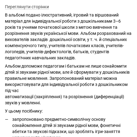
Переглянути сторінки
В альбомі подано ілюстративний, ігровий та віршований
матеріал для індивідуальної роботи з дошкільниками 3–6
років та учнями початкової школи з метою вивчення та
розрізнення звуків української мови. Альбом розрахований на
вихователів закладів дошкільної освіти, у т. ч. й спеціальних
компенсуючого типу, учителів початкових класів, учителів-
логопедів, учителів-дефектологів, батьків, студентів
педагогічних навчальних закладів.
Альбом допоможе педагогам і батькам не лише ознайомити
дітей зі звуками рідної мови, але й сформувати у дошкільників
правильне мовлення. Запропонований матеріал можна
використовувати для індивідуальної роботи з дошкільником
під час
автоматизації (закріплення) та розрізнення (диференціації)
звуків у мовленні.
У цьому посібнику:
запропоновано предметно-символічну основу
ознайомлення дітей зі звуками рідної мови, фонетичні
абетки та звукові підказки, що зроблять ігри-заняття