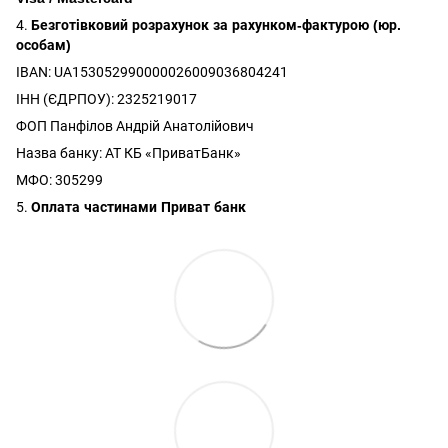
4.
Безготівковий розрахунок за рахунком-фактурою (юр.
особам)
IBAN: UA153052990000026009036804241
ІНН (ЄДРПОУ): 2325219017
ФОП Панфілов Андрій Анатолійович
Назва банку: АТ КБ «ПриватБанк»
МФО: 305299
5.
Оплата частинами Приват банк