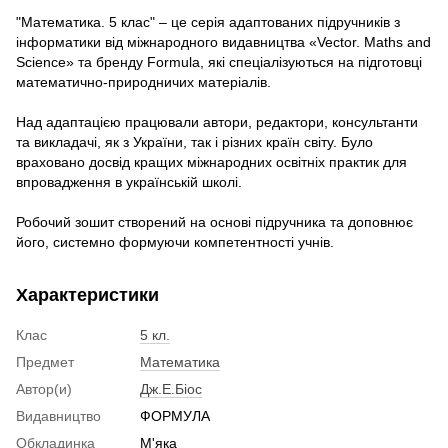
"Математика. 5 клас" – це серія адаптованих підручників з
інформатики від міжнародного видавництва «Vector. Maths and
Science» та бренду Formula, які спеціалізуються на підготовці
математично-природничих матеріалів.
Над адаптацією працювали автори, редактори, консультанти
та викладачі, як з України, так і різних країн світу. Було
враховано досвід кращих міжнародних освітніх практик для
впровадження в українській школі.
Робочий зошит створений на основі підручника та доповнює
його, системно формуючи компетентності учнів.
Характеристики
Клас
5 кл.
Предмет
Математика
Автор(и)
Дж.Е.Біос
Видавництво
ФОРМУЛА
Обкладинка
М'яка