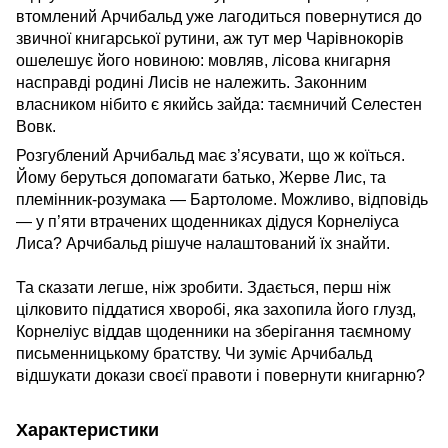
втомлений Арчибальд уже лагодиться повернутися до
звичної книгарської рутини, аж тут мер Чарівнокорів
ошелешує його новиною: мовляв, лісова книгарня
насправді родині Лисів не належить. Законним
власником нібито є якийсь зайда: таємничий Селестен
Вовк.
Розгублений Арчибальд має з’ясувати, що ж коїться.
Йому беруться допомагати батько, Жерве Лис, та
племінник-розумака — Бартоломе. Можливо, відповідь
— у п’яти втрачених щоденниках дідуся Корнеліуса
Лиса? Арчибальд рішуче налаштований їх знайти.
Та сказати легше, ніж зробити. Здається, перш ніж
цілковито піддатися хворобі, яка захопила його глузд,
Корнеліус віддав щоденники на зберігання таємному
письменницькому братству. Чи зуміє Арчибальд
відшукати докази своєї правоти і повернути книгарню?
Характеристики