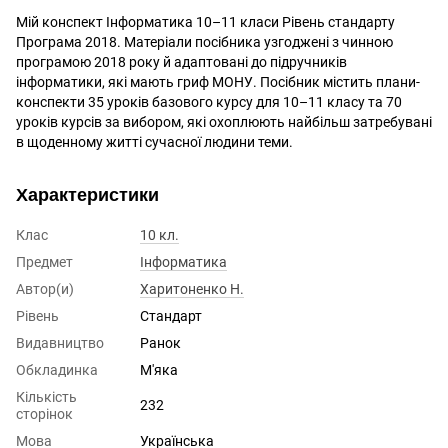
Мій конспект Інформатика 10–11 класи Рівень стандарту
Програма 2018. Матеріали посібника узгоджені з чинною
програмою 2018 року й адаптовані до підручників
інформатики, які мають гриф МОНУ. Посібник містить плани-
конспекти 35 уроків базового курсу для 10–11 класу та 70
уроків курсів за вибором, які охоплюють найбільш затребувані
в щоденному житті сучасної людини теми.
Характеристики
Клас
10 кл.
Предмет
Інформатика
Автор(и)
Харитоненко Н.
Рівень
Стандарт
Видавництво
Ранок
Обкладинка
М'яка
Кількість
232
сторінок
Мова
Українська