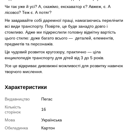
Чи так уже й усі? А, скажімо, екскаватор є? Авжеж, є. А
лісовоз? Теж є. А потяг?
Не завдавайте собі даремної праці, намагаючись перелічити
всі види транспорту. Повірте, це буде занадто довго і
стомливо. Адже ми підкреслили головну відмітну вартість
цього стилю: дуже багато всього — деталей, елементів,
предметів та персонажів.
Це чудовий розвиток кругозору, практично — ціла
енциклопедія транспорту для дітей від 3 до 5 років.
Усе це відкриває дивовижні можливості для розвитку навичок
творчого мислення.
Характеристики
Видавництво
Пегас
Кількість
16
сторінок
Мова
Українська
Обкладинка
Картон