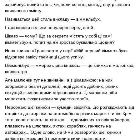
завойовує новий стиль, чи, коли хочете, метод, внутрішнього
книжкового змісту.
Називається цей стиль викладу — віммельбух.
І такі книжки вельми популярні серед дітей.
Цікаво — чому? Що за секрети містять у собі ці самі
віммельбухи, попит на які зростає буквально щодня?
Нова книжка «Транспорт» у серії «Мій перший віммельбух»
відкриває завісу таємниці цього успіху.
Віммельбух — «мерехтлива книжка» — це книжка в малюнках,
книжка-гра.
Але малюнки тут не звичайні, а з цікавинкою: на них
зображено безліч деталей, іноді досить дрібних, різних
ситуацій з численними персонажами. Ці малюнки ніби
мерехтять сюжетиками за участю героїв.
Персонажі цієї книжки — кумедні звірятка, що роз’їжджають від
сторінки до сторінки на автомобілях різних марок і типів. Крім
того, вони літають на літаках — одномісних та авіалайнерах,
плавають на шлюпках, яхтах, кораблях, ганяють на
автокарах... Одне слово, на 8-ми розворотах цієї книжки
задіяні всі можливі й неможливі види транспорту.