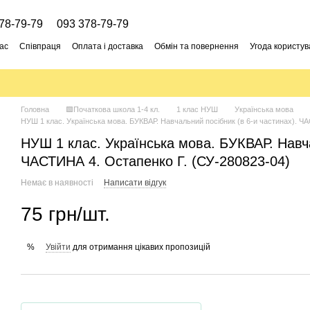
78-79-79
093 378-79-79
ас
Співпраця
Оплата і доставка
Обмін та повернення
Угода користув
Головна
🟩Початкова школа 1-4 кл.
1 клас НУШ
Українська мова
НУШ 1 клас. Українська мова. БУКВАР. Навчальний посібник (в 6-и частинах). Ч
НУШ 1 клас. Українська мова. БУКВАР. Навча
ЧАСТИНА 4. Остапенко Г. (СУ-280823-04)
Немає в наявності
Написати відгук
75 грн/шт.
Увійти
для отримання цікавих пропозицій
%