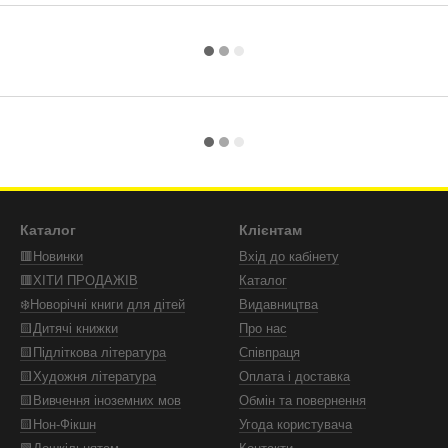
Каталог
Клієнтам
🟥Новинки
Вхід до кабінету
🟥ХІТИ ПРОДАЖІВ
Каталог
❄️Новорічні книги для дітей
Видавництва
🟨Дитячі книжки
Про нас
🟨Підліткова література
Співпраця
🟨Художня література
Оплата і доставка
🟨Вивчення іноземних мов
Обмін та повернення
🟨Нон-Фікшн
Угода користувача