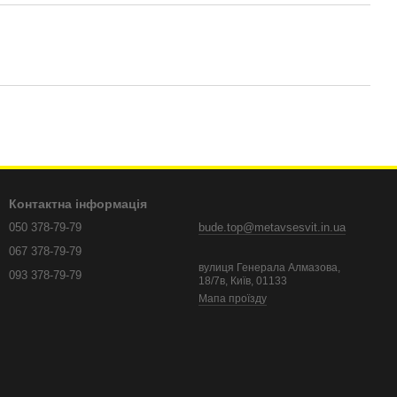
Контактна інформація
050 378-79-79
bude.top@metavsesvit.in.ua
067 378-79-79
вулиця Генерала Алмазова,
093 378-79-79
18/7в, Київ, 01133
Мапа проїзду