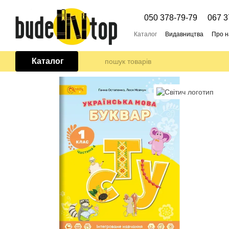
Перейти до основного контенту
050 378-79-79
067 3
Каталог
Видавництва
Про н
Каталог