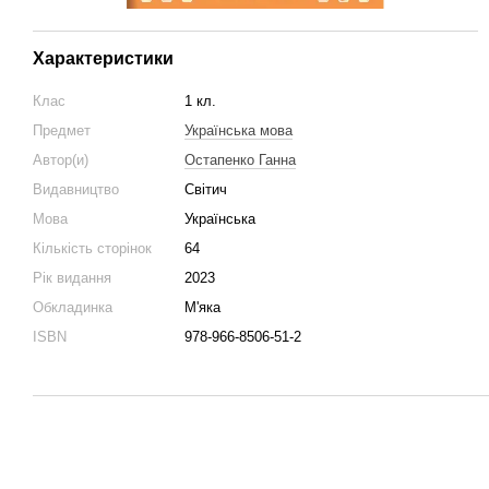
Характеристики
Клас
1 кл.
Предмет
Українська мова
Автор(и)
Остапенко Ганна
Видавництво
Світич
Мова
Українська
Кількість сторінок
64
Рік видання
2023
Обкладинка
М'яка
ISBN
978-966-8506-51-2