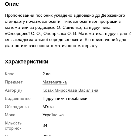
Опис
Пропонований посібник укладено відповідно до Державного
стандарту початкової освіти, Типової освітньої програми з
математики за редакцією О. Савченко, та підручника
«Скворцової С. О., Онопрієнко О. В. Математика: підруч. для 2
кл. закладів загальної середньої освіти. Він призначений для
діагностики засвоєння тематичноно матеріалу.
Характеристики
Клас
2 кл.
Предмет
Математика
Автор(и)
Козак Мирослава Василівна
Видавництво
Підручники і посібники
Обкладинка
М'яка
Мова
Українська
Кількість
34
сторінок